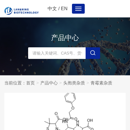
中文
/
EN
Toggle
navigation
产品中心
当前位置：
首页
产品中心
头孢类杂质
青霉素杂质