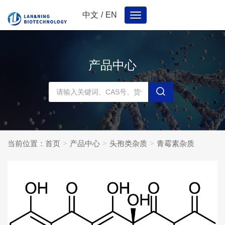
中文
/
EN
Toggle
navigation
产品中心
当前位置：
首页
产品中心
头孢类杂质
青霉素杂质