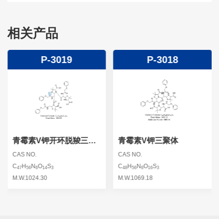
相关产品
P-3019
P-3018
青霉素V钾开环脱羧三聚
青霉素V钾三聚体
体
CAS NO.
CAS NO.
C
H
N
O
S
C
H
N
O
S
47
56
6
14
3
48
56
6
16
3
M.W.1024.30
M.W.1069.18