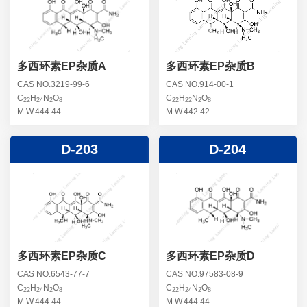
螺旋霉素杂质
头孢曲松钠杂质
克拉维酸钾杂质
头孢他美酯杂质
卡络磺钠杂质
青霉素杂质
替加环素杂质
多西环素EP杂质A
多西环素EP杂质B
头孢羟氨苄杂质
土霉素杂质
CAS NO.3219-99-6
CAS NO.914-00-1
C
H
N
O
C
H
N
O
头孢西丁杂质
22
24
2
8
22
22
2
8
林可霉素杂质
M.W.444.44
M.W.442.42
头孢克洛杂质
头孢卡品酯杂质
D-203
D-204
头孢唑肟杂质
多西环素EP杂质C
多西环素EP杂质D
CAS NO.6543-77-7
CAS NO.97583-08-9
C
H
N
O
C
H
N
O
22
24
2
8
22
24
2
8
M.W.444.44
M.W.444.44