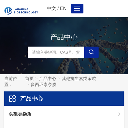
中文
/
EN
Toggle
navigation
产品中心
当前位
首页
产品中心
其他抗生素类杂质
置：
多西环素杂质
产品中心
头孢类杂质
头孢妥仑杂质