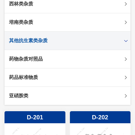
西林类杂质
头孢克肟杂质
头孢哌酮杂质
阿莫西林杂质
培南类杂质
头孢泊肟酯杂质
哌拉西林杂质
头孢地尼杂质
氟氯西林杂质
美罗培南杂质
其他抗生素类杂质
头孢唑林杂质
苯唑西林杂质
法罗培南杂质
头孢硫脒杂质
氨苄西林杂质
比阿培南杂质
氨曲南杂质
药物杂质对照品
头孢他啶杂质
替卡西林杂质
多立培南杂质
夫西地酸杂质
头孢氨苄杂质
氯唑西林杂质
替比培南杂质
多西环素杂质
维生素杂质
药品标准物质
头孢米诺杂质
阿洛西林杂质
厄他培南杂质
利福平杂质
法莫替丁杂质
头孢丙烯杂质
双氯西林杂质
亚胺培南杂质
莫匹罗星杂质
达卡他韦杂质
标准品
亚硝胺类
头孢吡肟杂质
美洛西林杂质
多尼培南杂质
苄丝肼杂质
杂质对照品
头孢拉定杂质
匹美西林杂质
西司他丁杂质
莫西沙星杂质
亚硝胺
D-201
D-202
头孢地嗪钠杂质
克拉霉素杂质
头孢呋辛杂质
罗红霉素杂质
头孢噻肟杂质