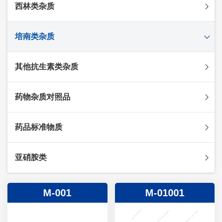
西林类杂质
头孢克肟杂质
头孢哌酮杂质
阿莫西林杂质
培南类杂质
头孢泊肟酯杂质
哌拉西林杂质
头孢地尼杂质
氟氯西林杂质
美罗培南杂质
其他抗生素类杂质
头孢唑林杂质
苯唑西林杂质
法罗培南杂质
头孢硫脒杂质
氨苄西林杂质
比阿培南杂质
氨曲南杂质
药物杂质对照品
头孢他啶杂质
替卡西林杂质
多立培南杂质
夫西地酸杂质
头孢氨苄杂质
氯唑西林杂质
替比培南杂质
多西环素杂质
维生素杂质
药品标准物质
头孢米诺杂质
阿洛西林杂质
厄他培南杂质
利福平杂质
法莫替丁杂质
头孢丙烯杂质
双氯西林杂质
亚胺培南杂质
莫匹罗星杂质
达卡他韦杂质
标准品
亚硝胺类
头孢吡肟杂质
美洛西林杂质
多尼培南杂质
苄丝肼杂质
杂质对照品
头孢拉定杂质
匹美西林杂质
西司他丁杂质
莫西沙星杂质
亚硝胺
M-001
M-01001
头孢地嗪钠杂质
克拉霉素杂质
头孢呋辛杂质
罗红霉素杂质
头孢噻肟杂质