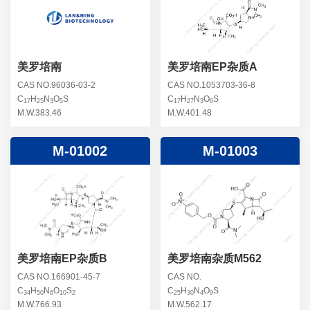
螺旋霉素杂质
头孢曲松钠杂质
克拉维酸钾杂质
头孢他美酯杂质
卡络磺钠杂质
青霉素杂质
替加环素杂质
美罗培南
美罗培南EP杂质A
头孢羟氨苄杂质
土霉素杂质
CAS NO.96036-03-2
CAS NO.1053703-36-8
C
H
N
O
S
C
H
N
O
S
头孢西丁杂质
17
25
3
5
17
27
3
6
林可霉素杂质
M.W.383.46
M.W.401.48
头孢克洛杂质
头孢卡品酯杂质
M-01002
M-01003
头孢唑肟杂质
美罗培南EP杂质B
美罗培南杂质M562
CAS NO.166901-45-7
CAS NO.
C
H
N
O
S
C
H
N
O
S
34
50
6
10
2
25
30
4
9
M.W.766.93
M.W.562.17