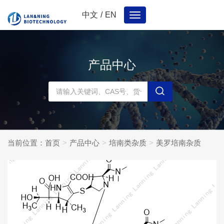
中文
/
EN
Toggle
navigation
产品中心
当前位置：
首页
产品中心
培南类杂质
美罗培南杂质