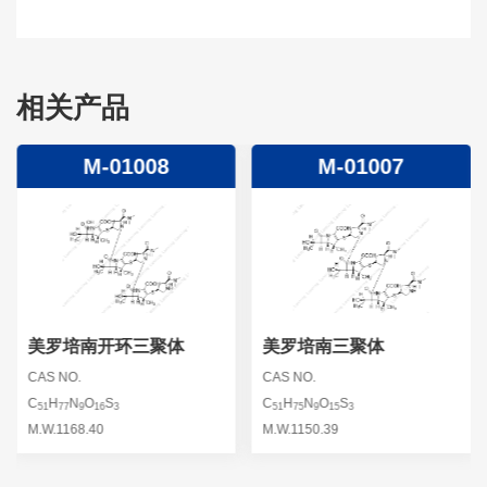
相关产品
M-01008
M-01007
美罗培南开环三聚体
美罗培南三聚体
CAS NO.
CAS NO.
C
H
N
O
S
C
H
N
O
S
51
77
9
16
3
51
75
9
15
3
M.W.1168.40
M.W.1150.39