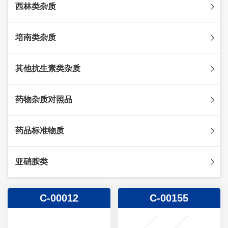
西林类杂质
头孢克肟杂质
头孢哌酮杂质
阿莫西林杂质
培南类杂质
头孢泊肟酯杂质
哌拉西林杂质
头孢地尼杂质
氟氯西林杂质
美罗培南杂质
其他抗生素类杂质
头孢唑林杂质
苯唑西林杂质
法罗培南杂质
头孢硫脒杂质
氨苄西林杂质
比阿培南杂质
氨曲南杂质
药物杂质对照品
头孢他啶杂质
替卡西林杂质
多立培南杂质
夫西地酸杂质
头孢氨苄杂质
氯唑西林杂质
替比培南杂质
多西环素杂质
维生素杂质
药品标准物质
头孢米诺杂质
阿洛西林杂质
厄他培南杂质
利福平杂质
法莫替丁杂质
头孢丙烯杂质
双氯西林杂质
亚胺培南杂质
莫匹罗星杂质
达卡他韦杂质
标准品
亚硝胺类
头孢吡肟杂质
美洛西林杂质
多尼培南杂质
苄丝肼杂质
杂质对照品
头孢拉定杂质
匹美西林杂质
西司他丁杂质
莫西沙星杂质
亚硝胺
C-00012
C-00155
头孢地嗪钠杂质
克拉霉素杂质
头孢呋辛杂质
罗红霉素杂质
头孢噻肟杂质