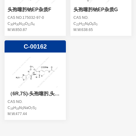
头孢噻肟钠EP杂质F
头孢噻肟钠EP杂质G
CAS NO.175032-97-0
CAS NO.
C
H
N
O
S
C
H
N
O
S
30
30
10
12
4
22
22
8
9
3
M.W.850.87
M.W.638.65
C-00162
（6R,7S)-头孢噻肟,头孢
噻肟差向异构体
CAS NO.
C
H
N
NaO
S
16
16
5
7
2
M.W.477.44