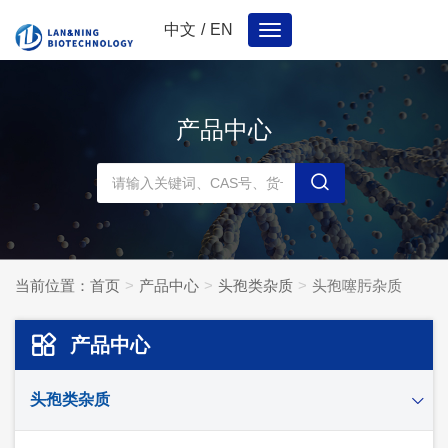
中文
/
EN
Toggle
navigation
产品中心
当前位置：
首页
产品中心
头孢类杂质
头孢噻肟杂质
产品中心
头孢类杂质
头孢妥仑杂质