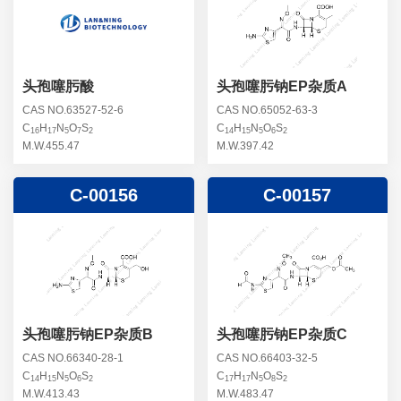
螺旋霉素杂质
头孢曲松钠杂质
克拉维酸钾杂质
头孢他美酯杂质
卡络磺钠杂质
青霉素杂质
替加环素杂质
头孢噻肟酸
头孢噻肟钠EP杂质A
头孢羟氨苄杂质
土霉素杂质
CAS NO.63527-52-6
CAS NO.65052-63-3
C
H
N
O
S
C
H
N
O
S
头孢西丁杂质
16
17
5
7
2
14
15
5
6
2
林可霉素杂质
M.W.455.47
M.W.397.42
头孢克洛杂质
头孢卡品酯杂质
C-00156
C-00157
头孢唑肟杂质
头孢噻肟钠EP杂质B
头孢噻肟钠EP杂质C
CAS NO.66340-28-1
CAS NO.66403-32-5
C
H
N
O
S
C
H
N
O
S
14
15
5
6
2
17
17
5
8
2
M.W.413.43
M.W.483.47