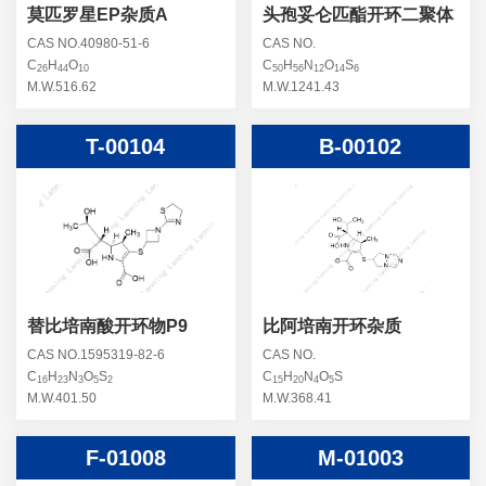
莫匹罗星EP杂质A
头孢妥仑匹酯开环二聚体
CAS NO.40980-51-6
CAS NO.
C
H
O
C
H
N
O
S
26
44
10
50
56
12
14
6
M.W.516.62
M.W.1241.43
T-00104
B-00102
替比培南酸开环物P9
比阿培南开环杂质
CAS NO.1595319-82-6
CAS NO.
C
H
N
O
S
C
H
N
O
S
16
23
3
5
2
15
20
4
5
M.W.401.50
M.W.368.41
F-01008
M-01003