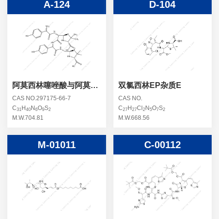
A-124
D-104
阿莫西林噻唑酸与阿莫西
双氯西林EP杂质E
林脱酸噻唑酸二聚体
CAS NO.297175-66-7
CAS NO.
1,2,3,4混合物
C
H
N
O
S
C
H
Cl
N
O
S
31
40
6
9
2
27
27
2
5
7
2
M.W.704.81
M.W.668.56
M-01011
C-00112