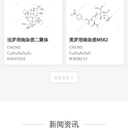
法罗培南杂质二聚体
美罗培南杂质M562
CAS NO.
CAS NO.
C
H
N
O
S
C
H
N
O
S
24
30
2
10
2
25
30
4
9
M.W.570.63
M.W.562.17
查看更多
新闻资讯