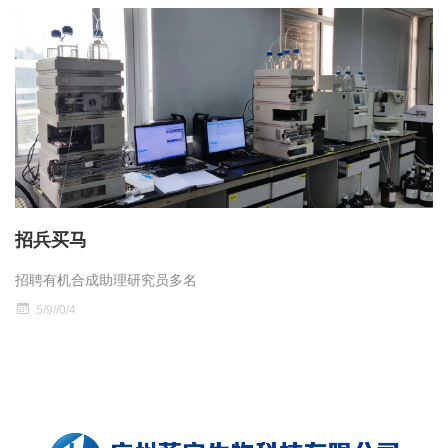
招兵买马
招聘有机合成助理研究员多名
5/9//0/4