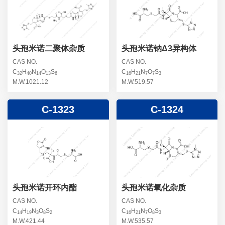
螺旋霉素杂质
头孢曲松钠杂质
克拉维酸钾杂质
头孢他美酯杂质
卡络磺钠杂质
青霉素杂质
替加环素杂质
头孢米诺二聚体杂质
头孢米诺钠Δ3异构体
头孢羟氨苄杂质
土霉素杂质
CAS NO.
CAS NO.
C
H
N
O
S
C
H
N
O
S
头孢西丁杂质
32
40
14
13
6
16
21
7
7
3
林可霉素杂质
M.W.1021.12
M.W.519.57
头孢克洛杂质
头孢卡品酯杂质
C-1323
C-1324
头孢唑肟杂质
头孢米诺开环内酯
头孢米诺氧化杂质
CAS NO.
CAS NO.
C
H
N
O
S
C
H
N
O
S
14
19
3
8
2
16
21
7
8
3
M.W.421.44
M.W.535.57