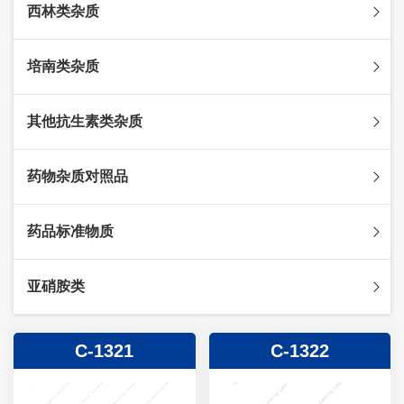
西林类杂质
头孢克肟杂质
头孢哌酮杂质
阿莫西林杂质
培南类杂质
头孢泊肟酯杂质
哌拉西林杂质
头孢地尼杂质
氟氯西林杂质
美罗培南杂质
其他抗生素类杂质
头孢唑林杂质
苯唑西林杂质
法罗培南杂质
头孢硫脒杂质
氨苄西林杂质
比阿培南杂质
氨曲南杂质
药物杂质对照品
头孢他啶杂质
替卡西林杂质
多立培南杂质
夫西地酸杂质
头孢氨苄杂质
氯唑西林杂质
替比培南杂质
多西环素杂质
维生素杂质
药品标准物质
头孢米诺杂质
阿洛西林杂质
厄他培南杂质
利福平杂质
法莫替丁杂质
头孢丙烯杂质
双氯西林杂质
亚胺培南杂质
莫匹罗星杂质
达卡他韦杂质
标准品
亚硝胺类
头孢吡肟杂质
美洛西林杂质
多尼培南杂质
苄丝肼杂质
杂质对照品
头孢拉定杂质
匹美西林杂质
西司他丁杂质
莫西沙星杂质
亚硝胺
C-1321
C-1322
头孢地嗪钠杂质
克拉霉素杂质
头孢呋辛杂质
罗红霉素杂质
头孢噻肟杂质