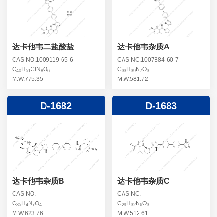
螺旋霉素杂质
头孢曲松钠杂质
克拉维酸钾杂质
头孢他美酯杂质
卡络磺钠杂质
青霉素杂质
替加环素杂质
达卡他韦二盐酸盐
达卡他韦杂质A
头孢羟氨苄杂质
土霉素杂质
CAS NO.1009119-65-6
CAS NO.1007884-60-7
C
H
ClN
O
C
H
N
O
头孢西丁杂质
40
51
8
6
33
39
7
3
林可霉素杂质
M.W.775.35
M.W.581.72
头孢克洛杂质
头孢卡品酯杂质
D-1682
D-1683
头孢唑肟杂质
达卡他韦杂质B
达卡他韦杂质C
CAS NO.
CAS NO.
C
H
N
O
C
H
N
O
35
4
7
4
29
32
6
3
M.W.623.76
M.W.512.61