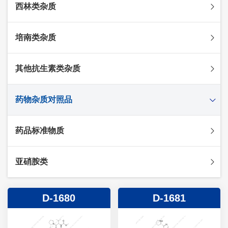
西林类杂质
头孢克肟杂质
头孢哌酮杂质
阿莫西林杂质
培南类杂质
头孢泊肟酯杂质
哌拉西林杂质
头孢地尼杂质
氟氯西林杂质
美罗培南杂质
其他抗生素类杂质
头孢唑林杂质
苯唑西林杂质
法罗培南杂质
头孢硫脒杂质
氨苄西林杂质
比阿培南杂质
氨曲南杂质
药物杂质对照品
头孢他啶杂质
替卡西林杂质
多立培南杂质
夫西地酸杂质
头孢氨苄杂质
氯唑西林杂质
替比培南杂质
多西环素杂质
维生素杂质
药品标准物质
头孢米诺杂质
阿洛西林杂质
厄他培南杂质
利福平杂质
法莫替丁杂质
头孢丙烯杂质
双氯西林杂质
亚胺培南杂质
莫匹罗星杂质
达卡他韦杂质
标准品
亚硝胺类
头孢吡肟杂质
美洛西林杂质
多尼培南杂质
苄丝肼杂质
杂质对照品
头孢拉定杂质
匹美西林杂质
西司他丁杂质
莫西沙星杂质
亚硝胺
D-1680
D-1681
头孢地嗪钠杂质
克拉霉素杂质
头孢呋辛杂质
罗红霉素杂质
头孢噻肟杂质