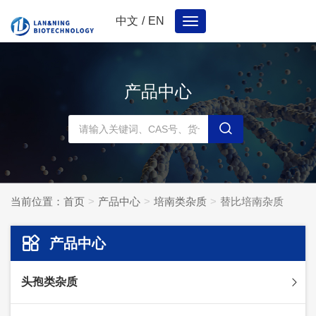
中文
/
EN
Toggle
navigation
产品中心
当前位置：
首页
产品中心
培南类杂质
替比培南杂质
产品中心
头孢类杂质
头孢妥仑杂质