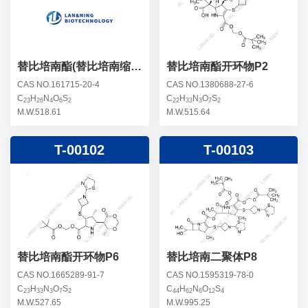
螺旋霉素杂质
头孢曲松钠杂质
克拉维酸钾杂质
头孢他美酯杂质
卡络磺钠杂质
青霉素杂质
替加环素杂质
替比培南酯(替比培南缩合
替比培南酯开环物P2
物)
头孢羟氨苄杂质
土霉素杂质
CAS NO.161715-20-4
CAS NO.1380688-27-6
C
H
N
O
S
C
H
N
O
S
头孢西丁杂质
23
26
4
6
2
22
33
3
7
2
林可霉素杂质
M.W.518.61
M.W.515.64
头孢克洛杂质
头孢卡品酯杂质
T-00102
T-00103
头孢唑肟杂质
替比培南酯开环物P6
替比培南二聚体P8
CAS NO.1665289-91-7
CAS NO.1595319-78-0
C
H
N
O
S
C
H
N
O
S
23
33
3
7
2
44
62
6
12
4
M.W.527.65
M.W.995.25