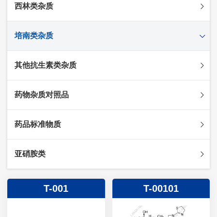
西林类杂质
头孢克肟杂质
头孢哌酮杂质
阿莫西林杂质
培南类杂质
头孢泊肟酯杂质
哌拉西林杂质
头孢地尼杂质
氟氯西林杂质
美罗培南杂质
其他抗生素类杂质
头孢唑林杂质
苯唑西林杂质
法罗培南杂质
头孢硫脒杂质
氨苄西林杂质
比阿培南杂质
氨曲南杂质
药物杂质对照品
头孢他啶杂质
替卡西林杂质
多立培南杂质
夫西地酸杂质
头孢氨苄杂质
氯唑西林杂质
替比培南杂质
多西环素杂质
维生素杂质
药品标准物质
头孢米诺杂质
阿洛西林杂质
厄他培南杂质
利福平杂质
法莫替丁杂质
头孢丙烯杂质
双氯西林杂质
亚胺培南杂质
莫匹罗星杂质
达卡他韦杂质
标准品
亚硝胺类
头孢吡肟杂质
美洛西林杂质
多尼培南杂质
苄丝肼杂质
杂质对照品
头孢拉定杂质
匹美西林杂质
西司他丁杂质
莫西沙星杂质
亚硝胺
T-001
T-00101
头孢地嗪钠杂质
克拉霉素杂质
头孢呋辛杂质
罗红霉素杂质
头孢噻肟杂质