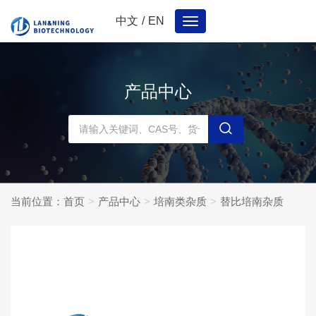
中文
/
EN
Toggle
navigation
产品中心
当前位置：
首页
产品中心
培南类杂质
替比培南杂质