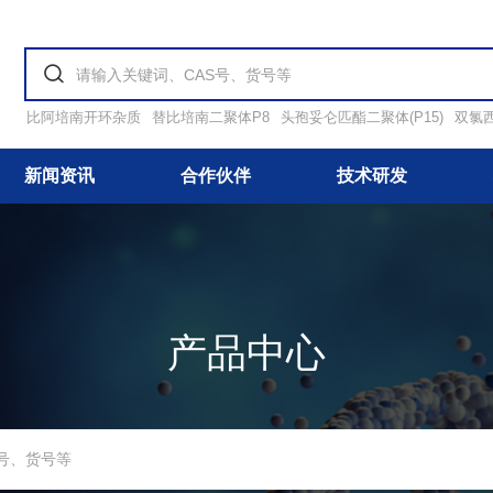
比阿培南开环杂质
替比培南二聚体P8
头孢妥仑匹酯二聚体(P15)
双氯
新闻资讯
合作伙伴
技术研发
产品中心