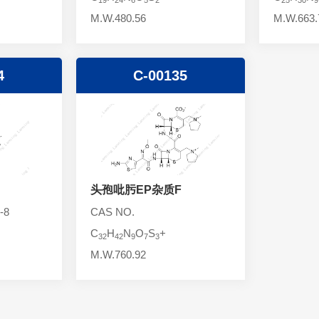
M.W.480.56
M.W.663.
4
C-00135
头孢吡肟EP杂质F
-8
CAS NO.
C
H
N
O
S
+
32
42
9
7
3
M.W.760.92