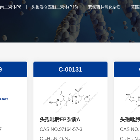
南二聚体P8
头孢妥仑匹酯二聚体(P15)
双氯西林氧化杂质
莫匹
9
C-00131
头孢吡肟EP杂质A
头孢吡肟
7
CAS NO.97164-57-3
CAS NO.
C
H
N
O
S
C
H
N
19
24
6
5
2
25
30
9