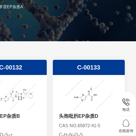
罗星EP杂质A
C-00132
C-00133
电话
EP杂质B
头孢吡肟EP杂质D
CAS NO.65872-41-5
在线咨询
O
S
+
C
H
N
O
S
7
3
6
7
3
3