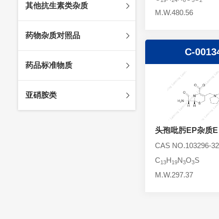
其他抗生素类杂质
头孢唑林杂质
苯唑西林杂质
M.W.480.56
法罗培南杂质
头孢硫脒杂质
氨苄西林杂质
比阿培南杂质
氨曲南杂质
药物杂质对照品
头孢他啶杂质
替卡西林杂质
多立培南杂质
夫西地酸杂质
C-0013
头孢氨苄杂质
氯唑西林杂质
替比培南杂质
多西环素杂质
维生素杂质
药品标准物质
头孢米诺杂质
阿洛西林杂质
厄他培南杂质
利福平杂质
法莫替丁杂质
头孢丙烯杂质
双氯西林杂质
亚胺培南杂质
莫匹罗星杂质
达卡他韦杂质
标准品
亚硝胺类
头孢吡肟杂质
美洛西林杂质
多尼培南杂质
苄丝肼杂质
杂质对照品
头孢拉定杂质
匹美西林杂质
西司他丁杂质
莫西沙星杂质
亚硝胺
头孢地嗪钠杂质
头孢吡肟EP杂质E
克拉霉素杂质
头孢呋辛杂质
罗红霉素杂质
CAS NO.103296-32
头孢噻肟杂质
螺旋霉素杂质
C
H
N
O
S
13
19
3
3
头孢曲松钠杂质
克拉维酸钾杂质
M.W.297.37
头孢他美酯杂质
卡络磺钠杂质
青霉素杂质
替加环素杂质
头孢羟氨苄杂质
土霉素杂质