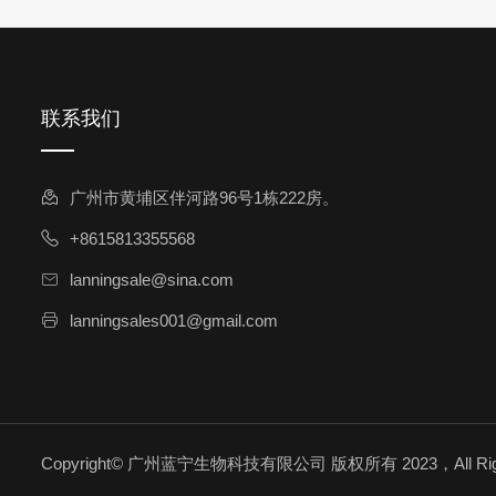
头孢西丁杂质
林可霉素杂质
头孢克洛杂质
头孢卡品酯杂质
联系我们
头孢唑肟杂质
广州市黄埔区伴河路96号1栋222房。
+8615813355568
lanningsale@sina.com
lanningsales001@gmail.com
Copyright© 广州蓝宁生物科技有限公司 版权所有 2023，All Righ