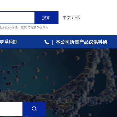
搜索
中文
/
EN
西林氧化杂质
莫匹罗星EP杂质A
联系我们
|
本公司所售产品仅供科研