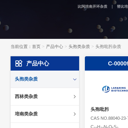
比阿培南开环杂质
替比培
当前位置：
首页
产品中心
头孢类杂质
头孢吡肟杂质
产品中心
C-0000
头孢类杂质
头孢妥仑杂质
西林类杂质
头孢克肟杂质
头孢哌酮杂质
头孢吡肟
阿莫西林杂质
培南类杂质
头孢泊肟酯杂质
哌拉西林杂质
CAS NO.88040-23-
头孢地尼杂质
氟氯西林杂质
C
H
N
O
S
美罗培南杂质
19
24
6
5
2