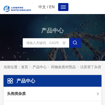
中文
/
EN
Toggle
navigation
产品中心
当前位置：
首页
产品中心
药物杂质对照品
法莫替丁杂质
产品中心
头孢类杂质
头孢妥仑杂质