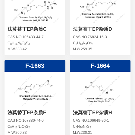
螺旋霉素杂质
头孢曲松钠杂质
克拉维酸钾杂质
头孢他美酯杂质
卡络磺钠杂质
青霉素杂质
替加环素杂质
法莫替丁EP杂质C
法莫替丁EP杂质D
头孢羟氨苄杂质
土霉素杂质
CAS NO.106433-44-7
CAS NO.76824-16-3
C
H
N
O
S
C
H
N
Os
头孢西丁杂质
8
14
6
3
3
8
13
5
2
林可霉素杂质
M.W.338.42
M.W.259.35
头孢克洛杂质
头孢卡品酯杂质
F-1663
F-1664
头孢唑肟杂质
法莫替丁EP杂质F
法莫替丁EP杂质H
CAS NO.107880-74-0
CAS NO.106649-96-1
C
H
N
O
S
C
H
N
S
8
12
4
2
2
6
10
6
2
M.W.260.33
M.W.230.31