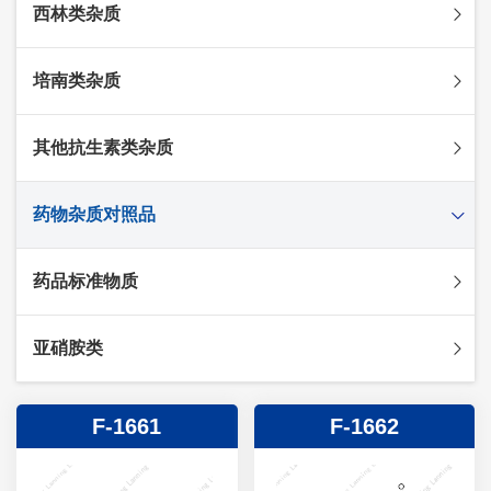
西林类杂质
头孢克肟杂质
头孢哌酮杂质
阿莫西林杂质
培南类杂质
头孢泊肟酯杂质
哌拉西林杂质
头孢地尼杂质
氟氯西林杂质
美罗培南杂质
其他抗生素类杂质
头孢唑林杂质
苯唑西林杂质
法罗培南杂质
头孢硫脒杂质
氨苄西林杂质
比阿培南杂质
氨曲南杂质
药物杂质对照品
头孢他啶杂质
替卡西林杂质
多立培南杂质
夫西地酸杂质
头孢氨苄杂质
氯唑西林杂质
替比培南杂质
多西环素杂质
维生素杂质
药品标准物质
头孢米诺杂质
阿洛西林杂质
厄他培南杂质
利福平杂质
法莫替丁杂质
头孢丙烯杂质
双氯西林杂质
亚胺培南杂质
莫匹罗星杂质
达卡他韦杂质
标准品
亚硝胺类
头孢吡肟杂质
美洛西林杂质
多尼培南杂质
苄丝肼杂质
杂质对照品
头孢拉定杂质
匹美西林杂质
西司他丁杂质
莫西沙星杂质
亚硝胺
F-1661
F-1662
头孢地嗪钠杂质
克拉霉素杂质
头孢呋辛杂质
罗红霉素杂质
头孢噻肟杂质