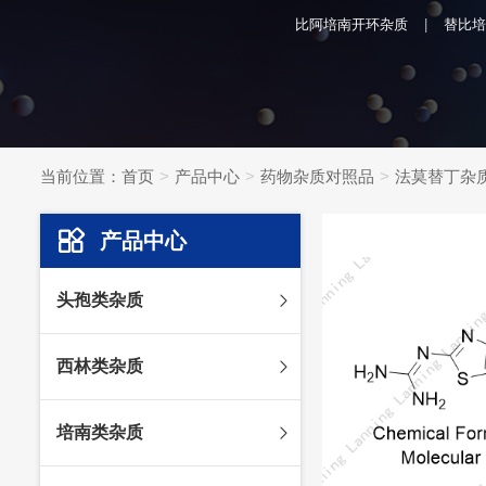
比阿培南开环杂质
替比培
当前位置：
首页
产品中心
药物杂质对照品
法莫替丁杂
产品中心
头孢类杂质
头孢妥仑杂质
西林类杂质
头孢克肟杂质
头孢哌酮杂质
阿莫西林杂质
培南类杂质
头孢泊肟酯杂质
哌拉西林杂质
头孢地尼杂质
氟氯西林杂质
美罗培南杂质