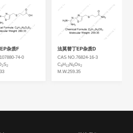
EP杂质F
法莫替丁EP杂质D
07880-74-0
CAS NO.76824-16-3
O
S
C
H
N
Os
2
2
8
13
5
2
33
M.W.259.35