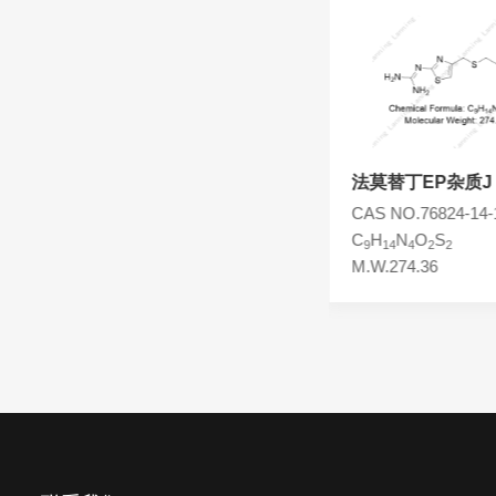
头孢西丁杂质
林可霉素杂质
头孢克洛杂质
头孢卡品酯杂质
头孢唑肟杂质
法莫替丁亚砜杂质
法莫替丁EP杂质J
CAS NO.90237-03-9
CAS NO.76824-14-
C
H
N
O
S
C
H
N
O
S
8
15
7
3
3
9
14
4
2
2
M.W.353.43
M.W.274.36