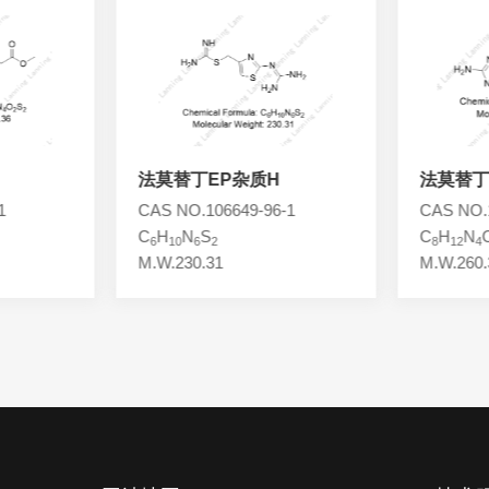
法莫替丁EP杂质H
法莫替丁
1
CAS NO.106649-96-1
CAS NO.1
C
H
N
S
C
H
N
6
10
6
2
8
12
4
M.W.230.31
M.W.260.