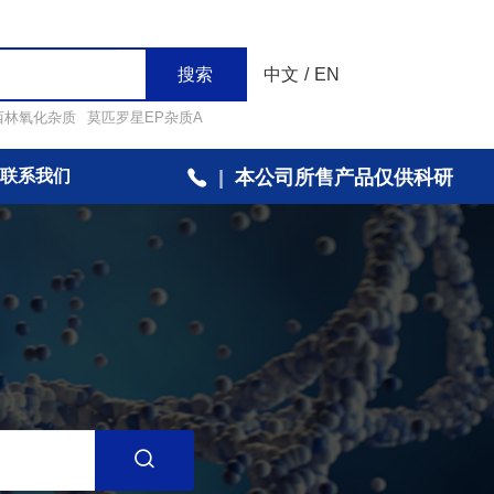
搜索
中文
/
EN
西林氧化杂质
莫匹罗星EP杂质A
联系我们
|
本公司所售产品仅供科研