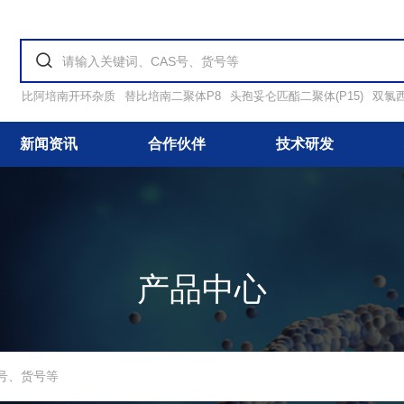
比阿培南开环杂质
替比培南二聚体P8
头孢妥仑匹酯二聚体(P15)
双氯
新闻资讯
合作伙伴
技术研发
产品中心