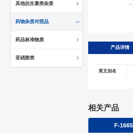
其他抗生素类杂质
头孢唑林杂质
苯唑西林杂质
法罗培南杂质
头孢硫脒杂质
氨苄西林杂质
比阿培南杂质
氨曲南杂质
药物杂质对照品
头孢他啶杂质
替卡西林杂质
多立培南杂质
夫西地酸杂质
头孢氨苄杂质
氯唑西林杂质
替比培南杂质
多西环素杂质
维生素杂质
药品标准物质
头孢米诺杂质
阿洛西林杂质
厄他培南杂质
利福平杂质
法莫替丁杂质
产品详情
头孢丙烯杂质
双氯西林杂质
亚胺培南杂质
莫匹罗星杂质
达卡他韦杂质
标准品
亚硝胺类
头孢吡肟杂质
美洛西林杂质
多尼培南杂质
苄丝肼杂质
杂质对照品
头孢拉定杂质
匹美西林杂质
西司他丁杂质
莫西沙星杂质
英文别名
亚硝胺
头孢地嗪钠杂质
克拉霉素杂质
头孢呋辛杂质
罗红霉素杂质
头孢噻肟杂质
螺旋霉素杂质
头孢曲松钠杂质
相关产品
克拉维酸钾杂质
头孢他美酯杂质
卡络磺钠杂质
青霉素杂质
替加环素杂质
F-1666
F-1665
头孢羟氨苄杂质
土霉素杂质