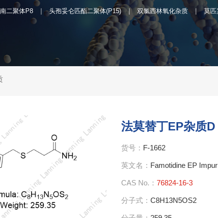
南二聚体P8
头孢妥仑匹酯二聚体(P15)
双氯西林氧化杂质
莫匹
质
法莫替丁EP杂质D
货号：
F-1662
英文名：
Famotidine EP Impur
CAS No.：
76824-16-3
分子式：
C8H13N5OS2
分子量：
259.35