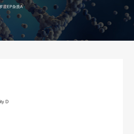
罗星EP杂质A
ity D