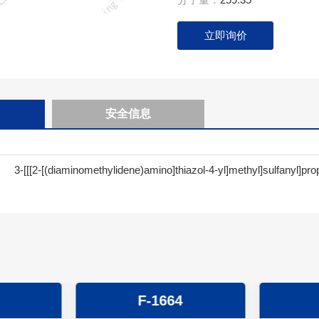
立即询价
安全信息
3-[[[2-[(diaminomethylidene)amino]thiazol-4-yl]methyl]sulfanyl]p
F-1664