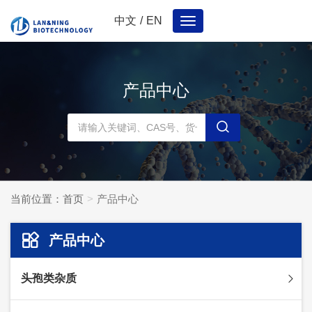
中文
/
EN
Toggle
navigation
产品中心
当前位置：
首页
产品中心
产品中心
头孢类杂质
头孢妥仑杂质