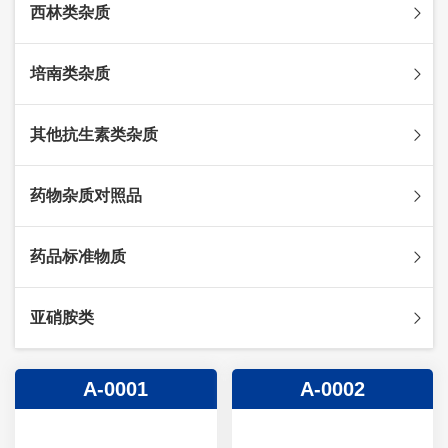
西林类杂质
头孢克肟杂质
头孢哌酮杂质
阿莫西林杂质
培南类杂质
头孢泊肟酯杂质
哌拉西林杂质
头孢地尼杂质
氟氯西林杂质
美罗培南杂质
其他抗生素类杂质
头孢唑林杂质
苯唑西林杂质
法罗培南杂质
头孢硫脒杂质
氨苄西林杂质
比阿培南杂质
氨曲南杂质
药物杂质对照品
头孢他啶杂质
替卡西林杂质
多立培南杂质
夫西地酸杂质
头孢氨苄杂质
氯唑西林杂质
替比培南杂质
多西环素杂质
维生素杂质
药品标准物质
头孢米诺杂质
阿洛西林杂质
厄他培南杂质
利福平杂质
法莫替丁杂质
头孢丙烯杂质
双氯西林杂质
亚胺培南杂质
莫匹罗星杂质
达卡他韦杂质
标准品
亚硝胺类
头孢吡肟杂质
美洛西林杂质
多尼培南杂质
苄丝肼杂质
杂质对照品
头孢拉定杂质
匹美西林杂质
西司他丁杂质
莫西沙星杂质
亚硝胺
A-0001
A-0002
头孢地嗪钠杂质
克拉霉素杂质
头孢呋辛杂质
罗红霉素杂质
头孢噻肟杂质