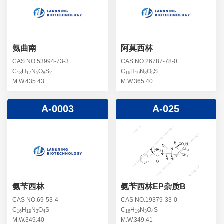
螺旋霉素杂质
头孢曲松钠杂质
克拉维酸钾杂质
头孢他美酯杂质
卡络磺钠杂质
青霉素杂质
替加环素杂质
氨曲南
阿莫西林
头孢羟氨苄杂质
土霉素杂质
CAS NO.53994-73-3
CAS NO.26787-78-0
C
H
N
O
S
C
H
N
O
S
头孢西丁杂质
13
17
5
8
2
16
19
3
5
林可霉素杂质
M.W.435.43
M.W.365.40
头孢克洛杂质
头孢卡品酯杂质
A-0003
A-025
头孢唑肟杂质
氨苄西林
氨苄西林EP杂质B
CAS NO.69-53-4
CAS NO.19379-33-0
C
H
N
O
S
C
H
N
O
S
16
19
3
4
16
19
3
4
M.W.349.40
M.W.349.41