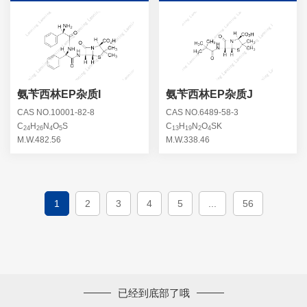
氨苄西林EP杂质I
氨苄西林EP杂质J
CAS NO.10001-82-8
CAS NO.6489-58-3
C
H
N
O
S
C
H
N
O
SK
24
26
4
5
13
19
2
4
M.W.482.56
M.W.338.46
1
2
3
4
5
...
56
已经到底部了哦