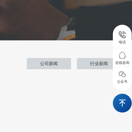
电话
在线咨询
公司新闻
行业新闻
公众号