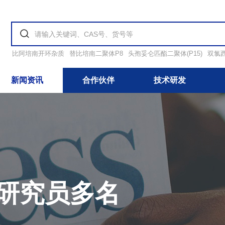
比阿培南开环杂质
替比培南二聚体P8
头孢妥仑匹酯二聚体(P15)
双氯
新闻资讯
合作伙伴
技术研发
研究员多名