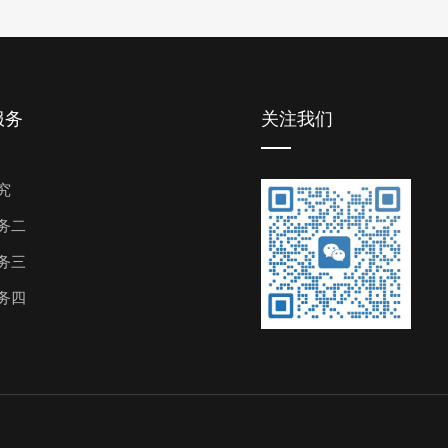
服务
关注我们
究
务二
务三
务四