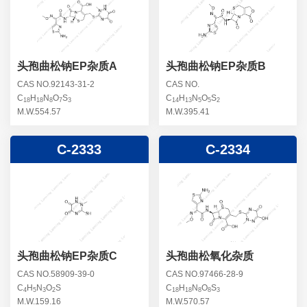
螺旋霉素杂质
头孢曲松钠杂质
克拉维酸钾杂质
头孢他美酯杂质
卡络磺钠杂质
青霉素杂质
替加环素杂质
头孢曲松钠EP杂质A
头孢曲松钠EP杂质B
头孢羟氨苄杂质
土霉素杂质
CAS NO.92143-31-2
CAS NO.
C
H
N
O
S
C
H
N
O
S
头孢西丁杂质
18
18
8
7
3
14
13
5
5
2
林可霉素杂质
M.W.554.57
M.W.395.41
头孢克洛杂质
头孢卡品酯杂质
C-2333
C-2334
头孢唑肟杂质
头孢曲松钠EP杂质C
头孢曲松氧化杂质
CAS NO.58909-39-0
CAS NO.97466-28-9
C
H
N
O
S
C
H
N
O
S
4
5
3
2
18
18
8
8
3
M.W.159.16
M.W.570.57