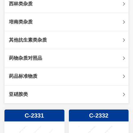
西林类杂质
头孢克肟杂质
头孢哌酮杂质
阿莫西林杂质
培南类杂质
头孢泊肟酯杂质
哌拉西林杂质
头孢地尼杂质
氟氯西林杂质
美罗培南杂质
其他抗生素类杂质
头孢唑林杂质
苯唑西林杂质
法罗培南杂质
头孢硫脒杂质
氨苄西林杂质
比阿培南杂质
氨曲南杂质
药物杂质对照品
头孢他啶杂质
替卡西林杂质
多立培南杂质
夫西地酸杂质
头孢氨苄杂质
氯唑西林杂质
替比培南杂质
多西环素杂质
维生素杂质
药品标准物质
头孢米诺杂质
阿洛西林杂质
厄他培南杂质
利福平杂质
法莫替丁杂质
头孢丙烯杂质
双氯西林杂质
亚胺培南杂质
莫匹罗星杂质
达卡他韦杂质
标准品
亚硝胺类
头孢吡肟杂质
美洛西林杂质
多尼培南杂质
苄丝肼杂质
杂质对照品
头孢拉定杂质
匹美西林杂质
西司他丁杂质
莫西沙星杂质
亚硝胺
C-2331
C-2332
头孢地嗪钠杂质
克拉霉素杂质
头孢呋辛杂质
罗红霉素杂质
头孢噻肟杂质