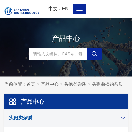
中文
/
EN
Toggle
navigation
产品中心
当前位置：
首页
产品中心
头孢类杂质
头孢曲松钠杂质
产品中心
头孢类杂质
头孢妥仑杂质