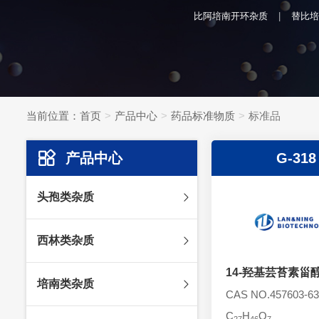
比阿培南开环杂质
替比培
当前位置：
首页
产品中心
药品标准物质
标准品
产品中心
G-318
头孢类杂质
头孢妥仑杂质
西林类杂质
头孢克肟杂质
头孢哌酮杂质
14-羟基芸苔素甾
阿莫西林杂质
培南类杂质
头孢泊肟酯杂质
哌拉西林杂质
CAS NO.457603-63
头孢地尼杂质
氟氯西林杂质
C
H
O
美罗培南杂质
27
46
7