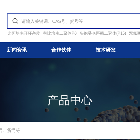
比阿培南开环杂质
替比培南二聚体P8
头孢妥仑匹酯二聚体(P15)
双氯
新闻资讯
合作伙伴
技术研发
产品中心