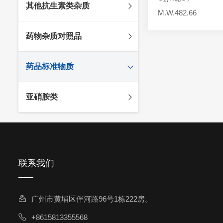
其他抗生素类杂质
头孢唑林杂质
苯唑西林杂质
M.W.482.66
法罗培南杂质
头孢硫脒杂质
氨苄西林杂质
比阿培南杂质
氨曲南杂质
药物杂质对照品
头孢他啶杂质
替卡西林杂质
多立培南杂质
夫西地酸杂质
头孢氨苄杂质
氯唑西林杂质
替比培南杂质
多西环素杂质
维生素杂质
药品标准物质
头孢米诺杂质
阿洛西林杂质
厄他培南杂质
利福平杂质
法莫替丁杂质
头孢丙烯杂质
双氯西林杂质
亚胺培南杂质
莫匹罗星杂质
达卡他韦杂质
标准品
亚硝胺类
头孢吡肟杂质
美洛西林杂质
多尼培南杂质
苄丝肼杂质
杂质对照品
头孢拉定杂质
匹美西林杂质
西司他丁杂质
莫西沙星杂质
亚硝胺
头孢地嗪钠杂质
克拉霉素杂质
头孢呋辛杂质
罗红霉素杂质
头孢噻肟杂质
联系我们
螺旋霉素杂质
头孢曲松钠杂质
克拉维酸钾杂质
头孢他美酯杂质
卡络磺钠杂质
广州市黄埔区伴河路96号1栋222房。
青霉素杂质
替加环素杂质
+8615813355568
头孢羟氨苄杂质
土霉素杂质