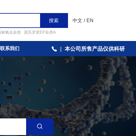
搜索
中文
/
EN
西林氧化杂质
莫匹罗星EP杂质A
联系我们
|
本公司所售产品仅供科研