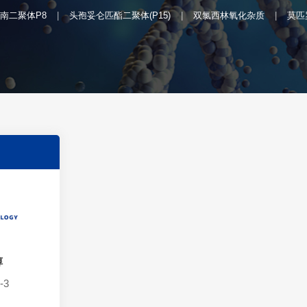
南二聚体P8
头孢妥仑匹酯二聚体(P15)
双氯西林氧化杂质
莫匹
醇
-3