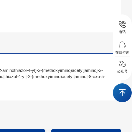
电话
在线咨询
(2-aminothiazol-4-yl)-2-(methoxyimino)acetyl]amino]-2-
公众号
no]thiazol-4-yl]-2-(methoxyimino)acetyl]amino]-8-oxo-5-