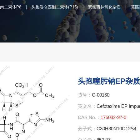
南二聚体P8
头孢妥仑匹酯二聚体(P15)
双氯西林氧化杂质
莫匹
头孢噻肟钠EP杂质
货号：
C-00160
英文名：
Cefotaxime EP Impu
CAS No.：
175032-97-0
分子式：
C30H30N10O12S4
分子量：
850.87