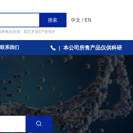
搜索
中文
/
EN
西林氧化杂质
莫匹罗星EP杂质A
联系我们
|
本公司所售产品仅供科研