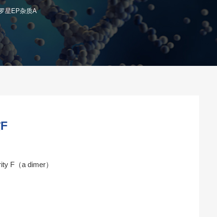
罗星EP杂质A
F
rity F（a dimer）