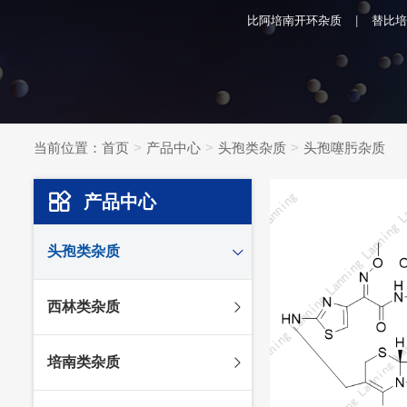
比阿培南开环杂质
替比培
当前位置：
首页
产品中心
头孢类杂质
头孢噻肟杂质
产品中心
头孢类杂质
头孢妥仑杂质
西林类杂质
头孢克肟杂质
头孢哌酮杂质
阿莫西林杂质
培南类杂质
头孢泊肟酯杂质
哌拉西林杂质
头孢地尼杂质
氟氯西林杂质
美罗培南杂质