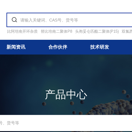
比阿培南开环杂质
替比培南二聚体P8
头孢妥仑匹酯二聚体(P15)
双氯
新闻资讯
合作伙伴
技术研发
产品中心