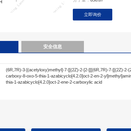
立即询价
安全信息
(6R,7R)-3-[(acetyloxy)methyl]-7-[[(2Z)-2-[2-[[[(6R,7R)-7-[[(2Z)-2-
carboxy-8-oxo-5-thia-1-azabicyclo[4.2.0]oct-2-en-2-yl]methyl]ami
thia-1-azabicyclo[4.2.0]oct-2-ene-2-carboxylic acid