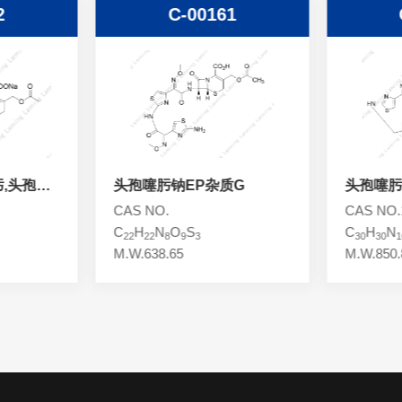
2
C-00161
肟,头孢噻
头孢噻肟钠EP杂质G
头孢噻肟
CAS NO.
CAS NO.1
C
H
N
O
S
C
H
N
22
22
8
9
3
30
30
1
M.W.638.65
M.W.850.