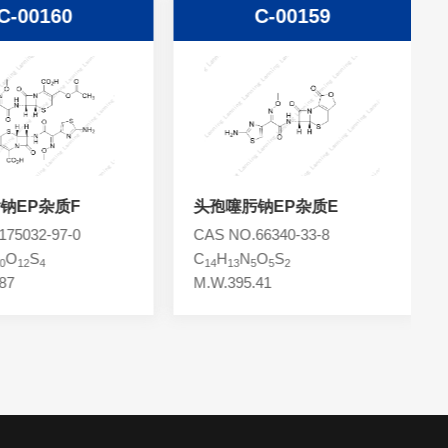
C-00160
C-00159
钠EP杂质F
头孢噻肟钠EP杂质E
75032-97-0
CAS NO.66340-33-8
O
S
C
H
N
O
S
0
12
4
14
13
5
5
2
87
M.W.395.41