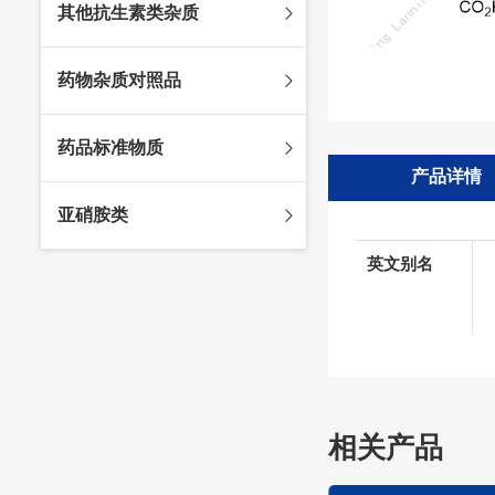
其他抗生素类杂质
头孢唑林杂质
苯唑西林杂质
法罗培南杂质
头孢硫脒杂质
氨苄西林杂质
比阿培南杂质
氨曲南杂质
药物杂质对照品
头孢他啶杂质
替卡西林杂质
多立培南杂质
夫西地酸杂质
头孢氨苄杂质
氯唑西林杂质
替比培南杂质
多西环素杂质
维生素杂质
药品标准物质
头孢米诺杂质
阿洛西林杂质
厄他培南杂质
利福平杂质
法莫替丁杂质
产品详情
头孢丙烯杂质
双氯西林杂质
亚胺培南杂质
莫匹罗星杂质
达卡他韦杂质
标准品
亚硝胺类
头孢吡肟杂质
美洛西林杂质
多尼培南杂质
苄丝肼杂质
杂质对照品
头孢拉定杂质
匹美西林杂质
西司他丁杂质
莫西沙星杂质
英文别名
亚硝胺
头孢地嗪钠杂质
克拉霉素杂质
头孢呋辛杂质
罗红霉素杂质
头孢噻肟杂质
螺旋霉素杂质
头孢曲松钠杂质
克拉维酸钾杂质
头孢他美酯杂质
卡络磺钠杂质
相关产品
青霉素杂质
替加环素杂质
头孢羟氨苄杂质
土霉素杂质