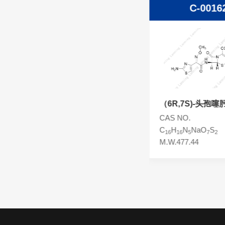
C-00012
C-0016
头孢西丁杂质
林可霉素杂质
头孢克洛杂质
头孢卡品酯杂质
头孢唑肟杂质
头孢噻肟酸
（6R,7S)-头孢噻
肟差向异构体
CAS NO.63527-52-6
CAS NO.
C
H
N
O
S
C
H
N
NaO
S
16
17
5
7
2
16
16
5
7
2
M.W.455.47
M.W.477.44