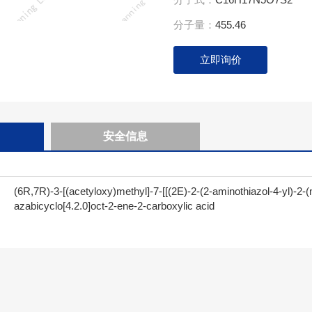
分子量：
455.46
立即询价
安全信息
(6R,7R)-3-[(acetyloxy)methyl]-7-[[(2E)-2-(2-aminothiazol-4-yl)-2-
azabicyclo[4.2.0]oct-2-ene-2-carboxylic acid