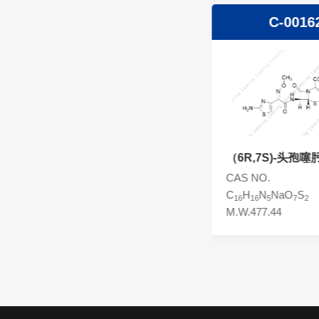
头孢西丁杂质
C-00162
C-0016
林可霉素杂质
头孢克洛杂质
头孢卡品酯杂质
头孢唑肟杂质
（6R,7S)-头孢噻肟,头孢噻
头孢噻肟钠EP杂
肟差向异构体
CAS NO.
CAS NO.
C
H
N
NaO
S
C
H
N
O
S
16
16
5
7
2
22
22
8
9
3
M.W.477.44
M.W.638.65