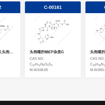
1
C-00160
质G
头孢噻肟钠EP杂质F
头孢噻肟
CAS NO.175032-97-0
CAS NO.
C
H
N
O
S
C
H
N
30
30
10
12
4
14
13
5
M.W.850.87
M.W.395.