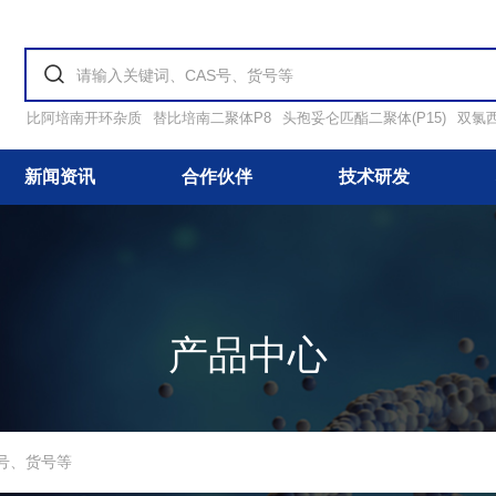
比阿培南开环杂质
替比培南二聚体P8
头孢妥仑匹酯二聚体(P15)
双氯
新闻资讯
合作伙伴
技术研发
产品中心