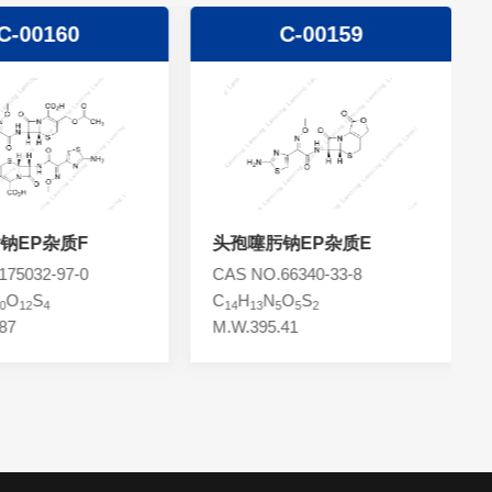
C-00159
C-00158
钠EP杂质E
头孢噻肟钠EP杂质D
66340-33-8
CAS NO.63527-53-7
O
S
C
H
N
O
S
5
2
16
17
5
7
2
41
M.W.455.46