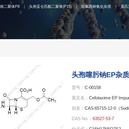
南二聚体P8
头孢妥仑匹酯二聚体(P15)
双氯西林氧化杂质
莫匹
头孢噻肟钠EP杂质
货号：
C-00158
英文名：
Cefotaxime EP Impur
别名：
CAS:65715-12-0（Sodi
CAS No.：
63527-53-7
分子式：
C16H17N5O7S2