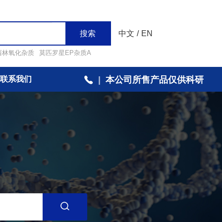
搜索
中文
/
EN
西林氧化杂质
莫匹罗星EP杂质A
联系我们
|
本公司所售产品仅供科研