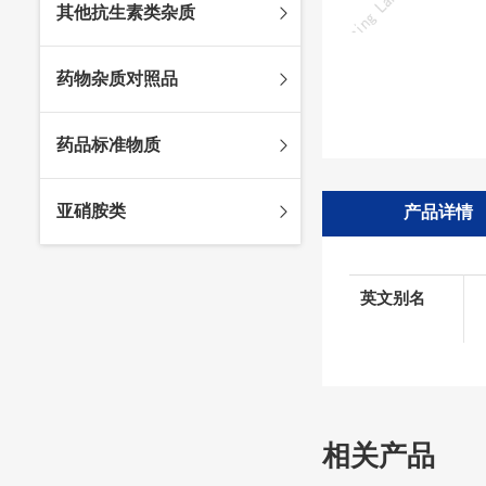
其他抗生素类杂质
头孢唑林杂质
苯唑西林杂质
法罗培南杂质
头孢硫脒杂质
氨苄西林杂质
比阿培南杂质
氨曲南杂质
药物杂质对照品
头孢他啶杂质
替卡西林杂质
多立培南杂质
夫西地酸杂质
头孢氨苄杂质
氯唑西林杂质
替比培南杂质
多西环素杂质
维生素杂质
药品标准物质
头孢米诺杂质
阿洛西林杂质
厄他培南杂质
利福平杂质
法莫替丁杂质
头孢丙烯杂质
双氯西林杂质
亚胺培南杂质
莫匹罗星杂质
达卡他韦杂质
标准品
亚硝胺类
产品详情
头孢吡肟杂质
美洛西林杂质
多尼培南杂质
苄丝肼杂质
杂质对照品
头孢拉定杂质
匹美西林杂质
西司他丁杂质
莫西沙星杂质
亚硝胺
头孢地嗪钠杂质
克拉霉素杂质
英文别名
头孢呋辛杂质
罗红霉素杂质
头孢噻肟杂质
螺旋霉素杂质
头孢曲松钠杂质
克拉维酸钾杂质
头孢他美酯杂质
卡络磺钠杂质
相关产品
青霉素杂质
替加环素杂质
头孢羟氨苄杂质
土霉素杂质