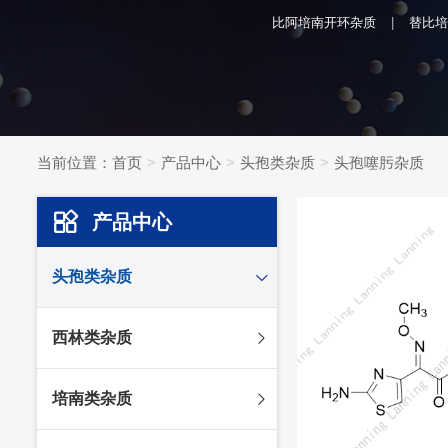
比阿培南开环杂质
替比培
当前位置：
首页
产品中心
头孢类杂质
头孢噻肟杂质
产品中心
头孢类杂质
头孢妥仑杂质
西林类杂质
头孢克肟杂质
头孢哌酮杂质
阿莫西林杂质
培南类杂质
头孢泊肟酯杂质
哌拉西林杂质
头孢地尼杂质
氟氯西林杂质
美罗培南杂质