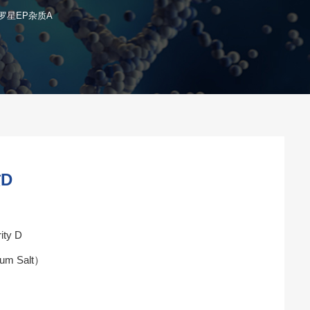
罗星EP杂质A
D
ity D
um Salt）