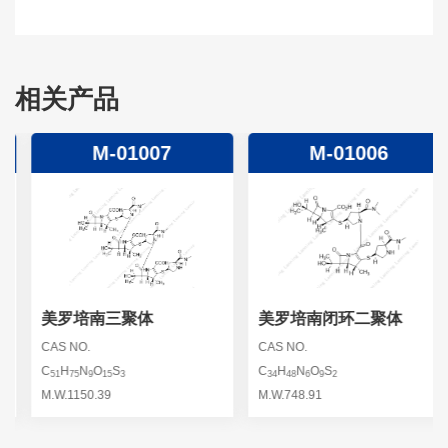
相关产品
M-01007
M-01006
美罗培南三聚体
美罗培南闭环二聚体
CAS NO.
CAS NO.
C
H
N
O
S
C
H
N
O
S
51
75
9
15
3
34
48
6
9
2
M.W.1150.39
M.W.748.91