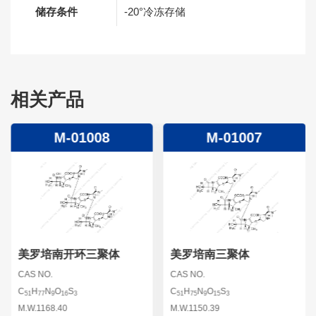
储存条件
-20°冷冻存储
相关产品
M-01008
M-01007
美罗培南开环三聚体
美罗培南三聚体
CAS NO.
CAS NO.
C
H
N
O
S
C
H
N
O
S
51
77
9
16
3
51
75
9
15
3
M.W.1168.40
M.W.1150.39