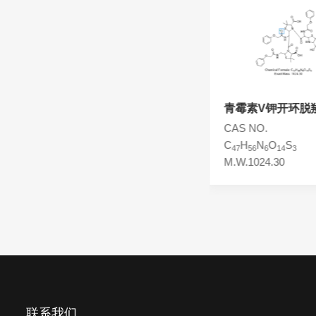
头孢西丁杂质
林可霉素杂质
头孢克洛杂质
头孢卡品酯杂质
头孢唑肟杂质
苄基青霉素EP杂质C
青霉素V钾开环脱
CAS NO.
CAS NO.
C
H
N
O
S
C
H
N
O
S
32
38
4
4
47
56
6
14
3
M.W.574.74
M.W.1024.30
联系我们