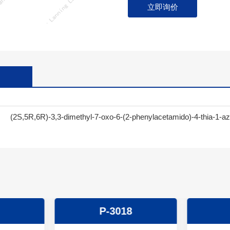
立即询价
(2S,5R,6R)-3,3-dimethyl-7-oxo-6-(2-phenylacetamido)-4-thia-1-aza
P-3018