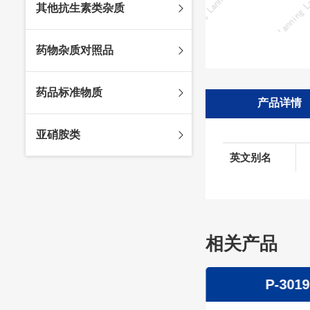
其他抗生素类杂质
头孢唑林杂质
苯唑西林杂质
法罗培南杂质
头孢硫脒杂质
氨苄西林杂质
比阿培南杂质
氨曲南杂质
药物杂质对照品
头孢他啶杂质
替卡西林杂质
多立培南杂质
夫西地酸杂质
头孢氨苄杂质
氯唑西林杂质
替比培南杂质
多西环素杂质
维生素杂质
药品标准物质
头孢米诺杂质
阿洛西林杂质
厄他培南杂质
利福平杂质
法莫替丁杂质
产品详情
头孢丙烯杂质
双氯西林杂质
亚胺培南杂质
莫匹罗星杂质
达卡他韦杂质
标准品
亚硝胺类
头孢吡肟杂质
美洛西林杂质
多尼培南杂质
苄丝肼杂质
杂质对照品
英文别名
头孢拉定杂质
匹美西林杂质
西司他丁杂质
莫西沙星杂质
亚硝胺
头孢地嗪钠杂质
克拉霉素杂质
头孢呋辛杂质
罗红霉素杂质
头孢噻肟杂质
螺旋霉素杂质
相关产品
头孢曲松钠杂质
克拉维酸钾杂质
头孢他美酯杂质
卡络磺钠杂质
P-3020
P-3019
青霉素杂质
替加环素杂质
头孢羟氨苄杂质
土霉素杂质