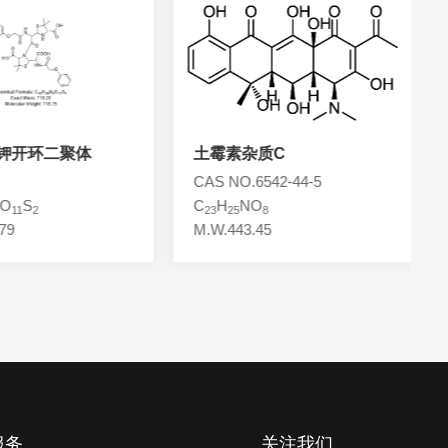
钾开环二聚体
土霉素杂质C
CAS NO.6542-44-5
O
S
C
H
NO
11
2
23
25
8
79
M.W.443.45
服务
关注我们