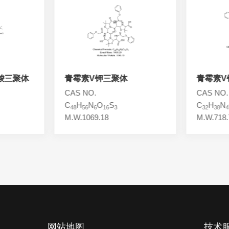
羧三聚体
青霉素V钾三聚体
青霉素V
CAS NO.
CAS NO.
C
H
N
O
S
C
H
N
48
56
6
16
3
32
38
4
M.W.1069.18
M.W.718.
网站地图
技术