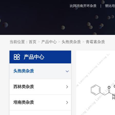
比阿培南开环杂质
替比培
当前位置：
首页
产品中心
头孢类杂质
青霉素杂质
产品中心
头孢类杂质
头孢妥仑杂质
西林类杂质
头孢克肟杂质
头孢哌酮杂质
阿莫西林杂质
培南类杂质
头孢泊肟酯杂质
哌拉西林杂质
头孢地尼杂质
氟氯西林杂质
美罗培南杂质