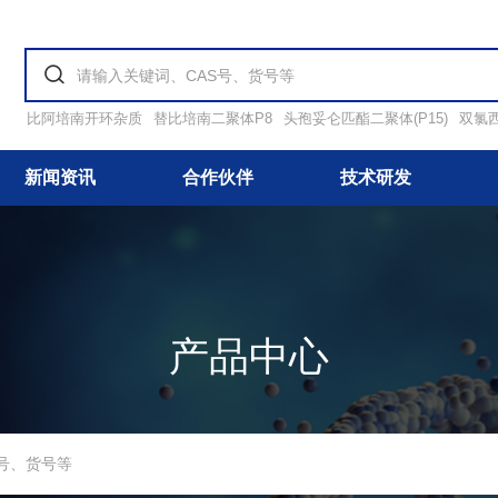
比阿培南开环杂质
替比培南二聚体P8
头孢妥仑匹酯二聚体(P15)
双氯
新闻资讯
合作伙伴
技术研发
产品中心