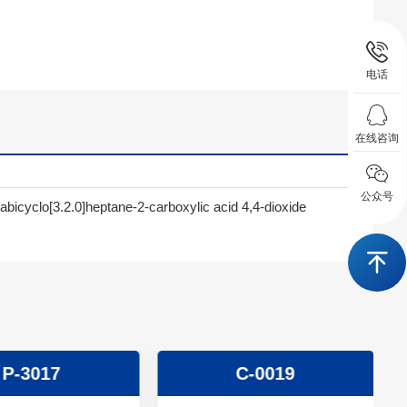
电话
在线咨询
公众号
bicyclo[3.2.0]heptane-2-carboxylic acid 4,4-dioxide
P-3017
C-0019