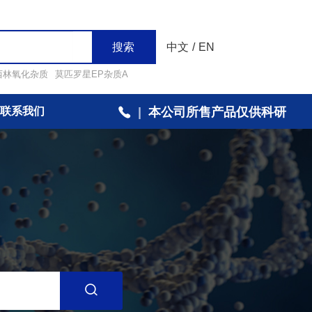
搜索
中文
/
EN
西林氧化杂质
莫匹罗星EP杂质A
联系我们
|
本公司所售产品仅供科研