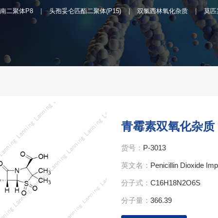
南二聚体P8
头孢妥仑匹酯二聚体(P15)
双氯西林氧化杂质
莫匹
青霉素双氧化杂质
货号：
P-3013
英文名：
Penicillin Dioxide Imp
分子式：
C16H18N2O6S
分子量：
366.39