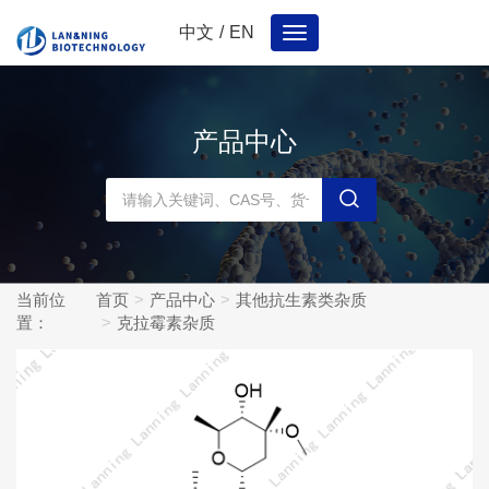
中文
/
EN
Toggle
navigation
产品中心
当前位
首页
产品中心
其他抗生素类杂质
置：
克拉霉素杂质