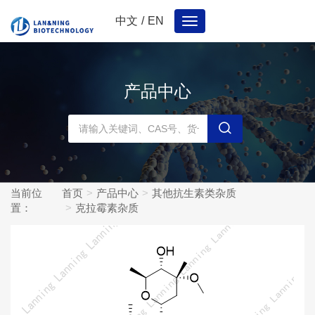
中文
/
EN
Toggle
navigation
产品中心
当前位
首页
产品中心
其他抗生素类杂质
置：
克拉霉素杂质