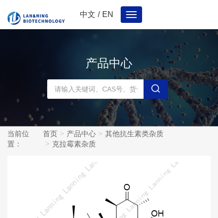
中文
/
EN
Toggle
navigation
产品中心
当前位
首页
产品中心
其他抗生素类杂质
置：
克拉霉素杂质