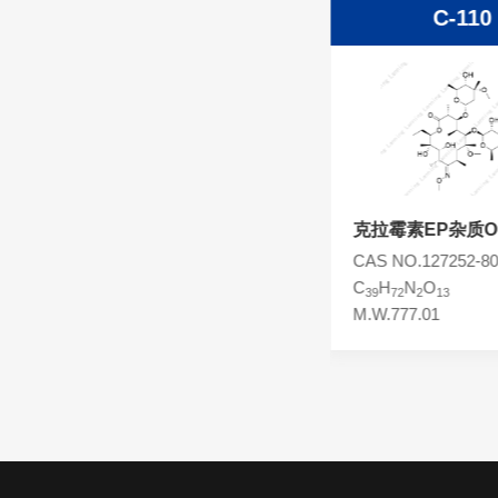
C-111
C-110
头孢西丁杂质
林可霉素杂质
头孢克洛杂质
头孢卡品酯杂质
头孢唑肟杂质
克拉霉素N-氧化物
克拉霉素EP杂质O
CAS NO.118074-07-0
CAS NO.127252-80
C
H
NO
C
H
N
O
38
69
14
39
72
2
13
M.W.763.96
M.W.777.01