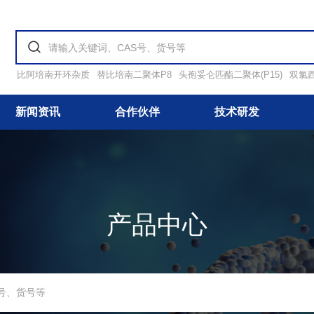
比阿培南开环杂质
替比培南二聚体P8
头孢妥仑匹酯二聚体(P15)
双氯
新闻资讯
合作伙伴
技术研发
产品中心