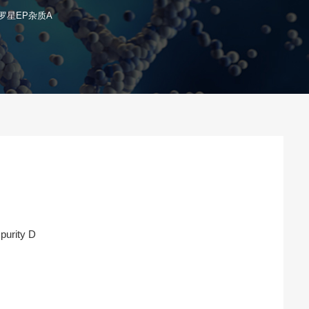
罗星EP杂质A
purity D