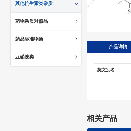
其他抗生素类杂质
头孢唑林杂质
苯唑西林杂质
法罗培南杂质
头孢硫脒杂质
氨苄西林杂质
比阿培南杂质
氨曲南杂质
药物杂质对照品
头孢他啶杂质
替卡西林杂质
多立培南杂质
夫西地酸杂质
头孢氨苄杂质
氯唑西林杂质
替比培南杂质
多西环素杂质
维生素杂质
药品标准物质
头孢米诺杂质
阿洛西林杂质
厄他培南杂质
利福平杂质
法莫替丁杂质
产品详情
头孢丙烯杂质
双氯西林杂质
亚胺培南杂质
莫匹罗星杂质
达卡他韦杂质
标准品
亚硝胺类
头孢吡肟杂质
美洛西林杂质
多尼培南杂质
苄丝肼杂质
杂质对照品
头孢拉定杂质
匹美西林杂质
西司他丁杂质
莫西沙星杂质
英文别名
亚硝胺
头孢地嗪钠杂质
克拉霉素杂质
头孢呋辛杂质
罗红霉素杂质
头孢噻肟杂质
螺旋霉素杂质
头孢曲松钠杂质
克拉维酸钾杂质
头孢他美酯杂质
卡络磺钠杂质
相关产品
青霉素杂质
替加环素杂质
头孢羟氨苄杂质
土霉素杂质