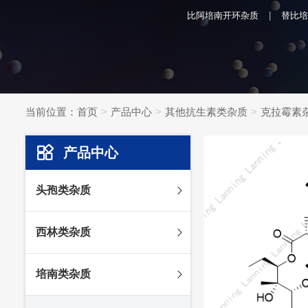
比阿培南开环杂质
替比培
当前位置：
首页
产品中心
其他抗生素类杂质
克拉霉素
产品中心
头孢类杂质
头孢妥仑杂质
西林类杂质
头孢克肟杂质
头孢哌酮杂质
阿莫西林杂质
培南类杂质
头孢泊肟酯杂质
哌拉西林杂质
头孢地尼杂质
氟氯西林杂质
美罗培南杂质