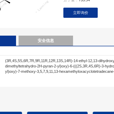
立即询价
安全信息
(3R,4S,5S,6R,7R,9R,11R,12R,13S,14R)-14-ethyl-12,13-dihydroxy
dimethyltetrahydro-2H-pyran-2-yl)oxy)-6-(((2S,3R,4S,6R)-3-hydr
yl)oxy)-7-methoxy-3,5,7,9,11,13-hexamethyloxacyclotetradecane