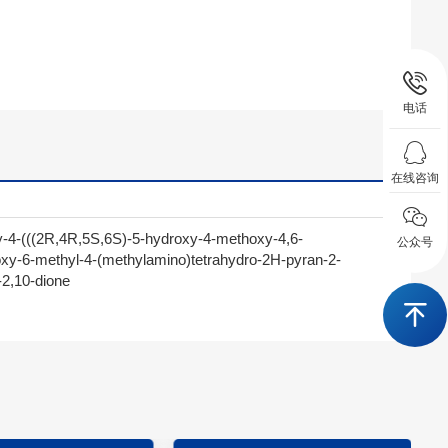
电话
在线咨询
-4-(((2R,4R,5S,6S)-5-hydroxy-4-methoxy-4,6-
公众号
oxy-6-methyl-4-(methylamino)tetrahydro-2H-pyran-2-
-2,10-dione