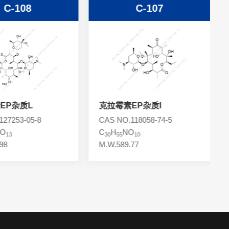
C-108
C-107
EP杂质L
克拉霉素EP杂质I
27253-05-8
CAS NO.118058-74-5
O
C
H
NO
13
30
55
10
98
M.W.589.77