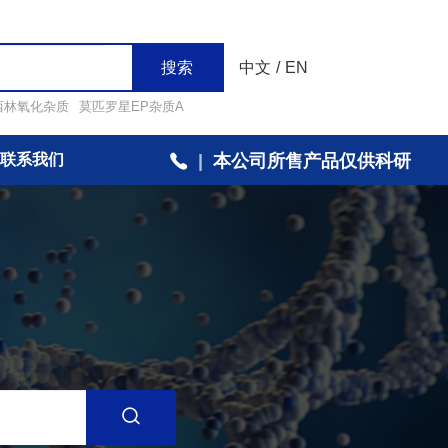
搜索
中文
/
EN
西林氧化杂质
莫匹罗星EP杂质A
联系我们
|
本公司所售产品仅供科研