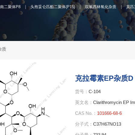
南二聚体P8
头孢妥仑匹酯二聚体(P15)
双氯西林氧化杂质
莫匹
杂质
克拉霉素EP杂质D
货号：
C-104
英文名：
Clarithromycin EP Im
CAS No.：
101666-68-6
分子式：
C37H67NO13
分子量：
733.94