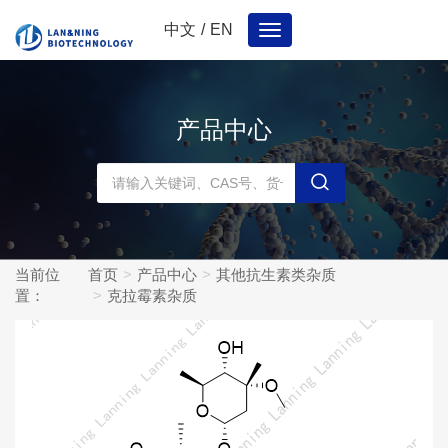
中文
/
EN
Toggle
navigation
产品中心
当前位
首页
产品中心
其他抗生素类杂质
置：
克拉霉素杂质