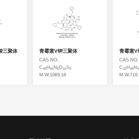
羧三聚体
青霉素V钾三聚体
青霉素V
CAS NO.
CAS NO.
C
H
N
O
S
C
H
N
48
56
6
16
3
32
38
4
M.W.1069.18
M.W.718.