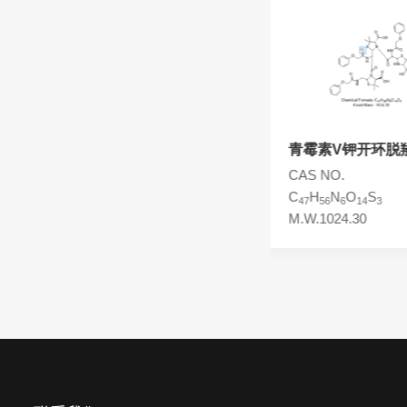
头孢西丁杂质
林可霉素杂质
头孢克洛杂质
头孢卡品酯杂质
头孢唑肟杂质
苄基青霉素EP杂质C
青霉素V钾开环脱
CAS NO.
CAS NO.
C
H
N
O
S
C
H
N
O
S
32
38
4
4
47
56
6
14
3
M.W.574.74
M.W.1024.30