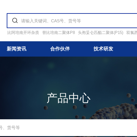
比阿培南开环杂质
替比培南二聚体P8
头孢妥仑匹酯二聚体(P15)
双氯
新闻资讯
合作伙伴
技术研发
产品中心