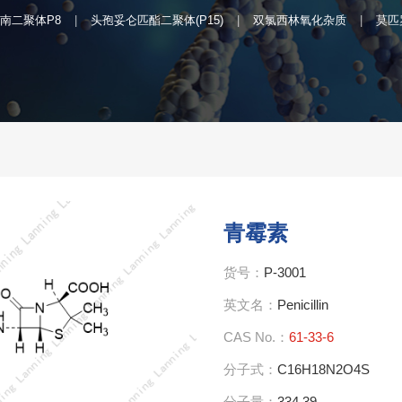
南二聚体P8
头孢妥仑匹酯二聚体(P15)
双氯西林氧化杂质
莫匹
青霉素
货号：
P-3001
英文名：
Penicillin
CAS No.：
61-33-6
分子式：
C16H18N2O4S
分子量：
334.39