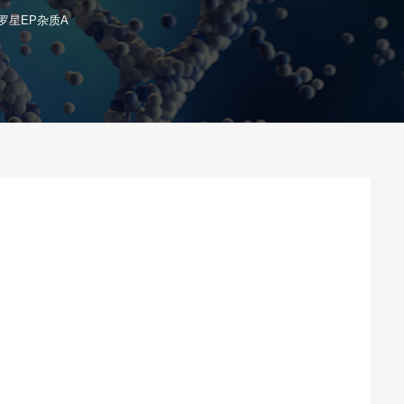
罗星EP杂质A