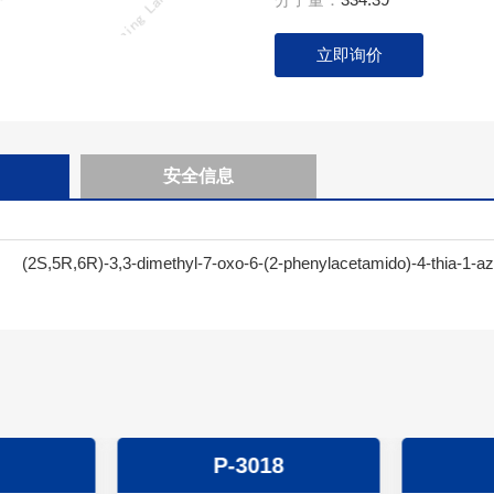
立即询价
安全信息
(2S,5R,6R)-3,3-dimethyl-7-oxo-6-(2-phenylacetamido)-4-thia-1-az
P-3018