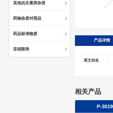
其他抗生素类杂质
头孢唑林杂质
苯唑西林杂质
法罗培南杂质
头孢硫脒杂质
氨苄西林杂质
比阿培南杂质
氨曲南杂质
药物杂质对照品
头孢他啶杂质
替卡西林杂质
多立培南杂质
夫西地酸杂质
头孢氨苄杂质
氯唑西林杂质
替比培南杂质
多西环素杂质
维生素杂质
药品标准物质
头孢米诺杂质
阿洛西林杂质
厄他培南杂质
利福平杂质
法莫替丁杂质
产品详情
头孢丙烯杂质
双氯西林杂质
亚胺培南杂质
莫匹罗星杂质
达卡他韦杂质
标准品
亚硝胺类
头孢吡肟杂质
美洛西林杂质
多尼培南杂质
苄丝肼杂质
杂质对照品
头孢拉定杂质
匹美西林杂质
西司他丁杂质
莫西沙星杂质
英文别名
亚硝胺
头孢地嗪钠杂质
克拉霉素杂质
头孢呋辛杂质
罗红霉素杂质
头孢噻肟杂质
螺旋霉素杂质
头孢曲松钠杂质
相关产品
克拉维酸钾杂质
头孢他美酯杂质
卡络磺钠杂质
青霉素杂质
替加环素杂质
P-3020
P-3019
头孢羟氨苄杂质
土霉素杂质