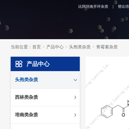
比阿培南开环杂质
替比培
当前位置：
首页
产品中心
头孢类杂质
青霉素杂质
产品中心
头孢类杂质
头孢妥仑杂质
西林类杂质
头孢克肟杂质
头孢哌酮杂质
阿莫西林杂质
培南类杂质
头孢泊肟酯杂质
哌拉西林杂质
头孢地尼杂质
氟氯西林杂质
美罗培南杂质