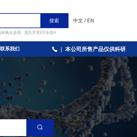
搜索
中文
/
EN
西林氧化杂质
莫匹罗星EP杂质A
联系我们
|
本公司所售产品仅供科研