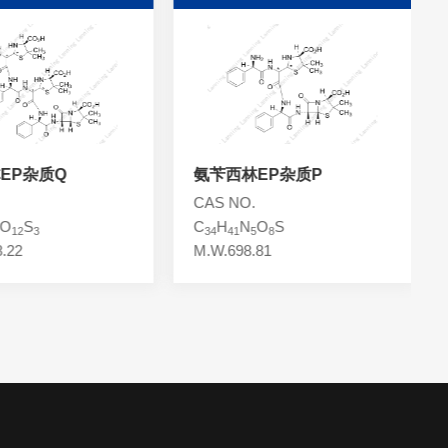
杂质Q
氨苄西林EP杂质P
氨
CAS NO.
CA
S
C
H
N
O
S
C
3
34
41
5
8
32
M.W.698.81
M.W