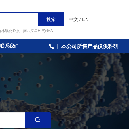
搜索
中文
/
EN
西林氧化杂质
莫匹罗星EP杂质A
联系我们
|
本公司所售产品仅供科研