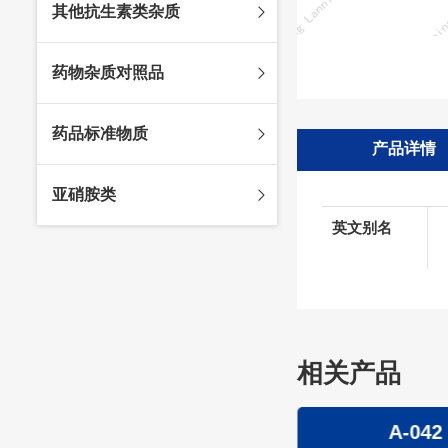
其他抗生素类杂质
头孢唑林杂质
苯唑西林杂质
法罗培南杂质
头孢硫脒杂质
氨苄西林杂质
比阿培南杂质
氨曲南杂质
药物杂质对照品
头孢他啶杂质
替卡西林杂质
多立培南杂质
夫西地酸杂质
头孢氨苄杂质
氯唑西林杂质
替比培南杂质
多西环素杂质
维生素杂质
药品标准物质
头孢米诺杂质
阿洛西林杂质
厄他培南杂质
利福平杂质
法莫替丁杂质
产品详情
头孢丙烯杂质
双氯西林杂质
亚胺培南杂质
莫匹罗星杂质
达卡他韦杂质
标准品
亚硝胺类
头孢吡肟杂质
美洛西林杂质
多尼培南杂质
苄丝肼杂质
杂质对照品
英文别名
头孢拉定杂质
匹美西林杂质
西司他丁杂质
莫西沙星杂质
亚硝胺
头孢地嗪钠杂质
克拉霉素杂质
头孢呋辛杂质
罗红霉素杂质
头孢噻肟杂质
螺旋霉素杂质
头孢曲松钠杂质
克拉维酸钾杂质
相关产品
头孢他美酯杂质
卡络磺钠杂质
青霉素杂质
替加环素杂质
A-0003
A-042
头孢羟氨苄杂质
土霉素杂质