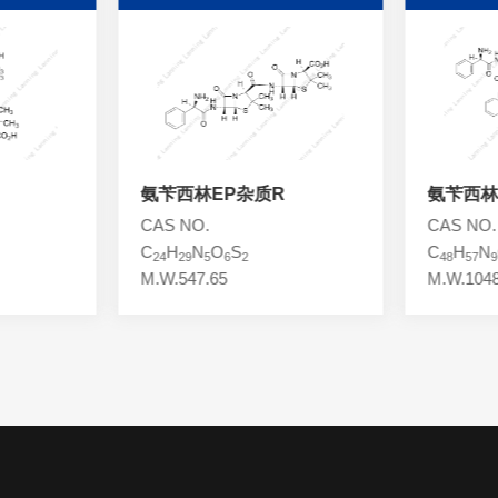
氨苄西林EP杂质R
氨苄西林EP
CAS NO.
CAS NO.
C
H
N
O
S
C
H
N
O
24
29
5
6
2
48
57
9
12
M.W.547.65
M.W.1048.22