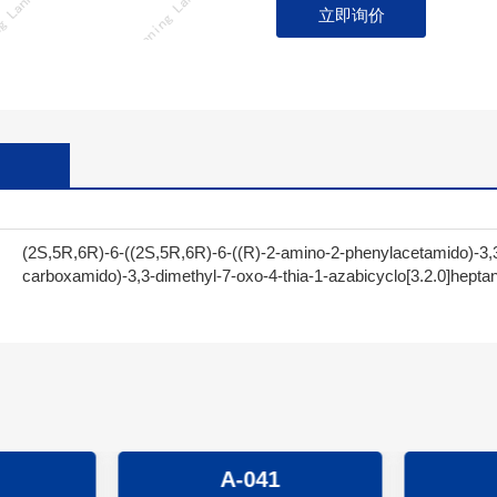
立即询价
(2S,5R,6R)-6-((2S,5R,6R)-6-((R)-2-amino-2-phenylacetamido)-3,3-
carboxamido)-3,3-dimethyl-7-oxo-4-thia-1-azabicyclo[3.2.0]heptan
A-041
A