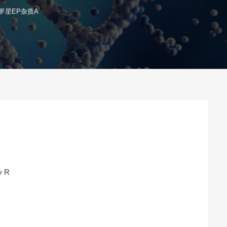
罗星EP杂质A
y R