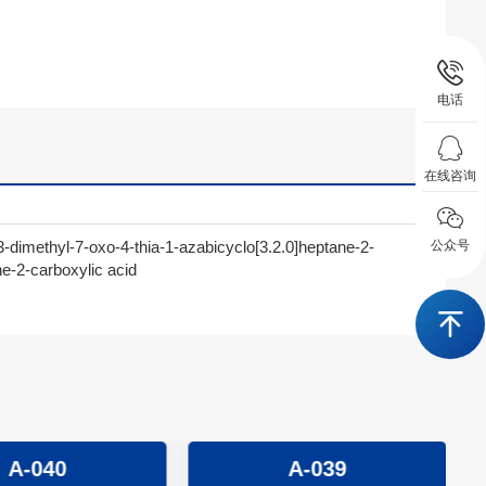
电话
在线咨询
dimethyl-7-oxo-4-thia-1-azabicyclo[3.2.0]heptane-2-
公众号
e-2-carboxylic acid
-040
A-039