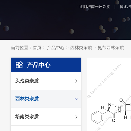
比阿培南开环杂质
替比培
当前位置：
首页
产品中心
西林类杂质
氨苄西林杂质
产品中心
头孢类杂质
头孢妥仑杂质
西林类杂质
头孢克肟杂质
头孢哌酮杂质
阿莫西林杂质
培南类杂质
头孢泊肟酯杂质
哌拉西林杂质
头孢地尼杂质
氟氯西林杂质
美罗培南杂质