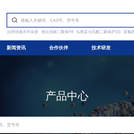
比阿培南开环杂质
替比培南二聚体P8
头孢妥仑匹酯二聚体(P15)
双氯
新闻资讯
合作伙伴
技术研发
产品中心