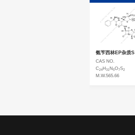
头孢西丁杂质
林可霉素杂质
头孢克洛杂质
头孢卡品酯杂质
头孢唑肟杂质
氨苄西林
氨苄西林EP杂质S
CAS NO.69-53-4
CAS NO.
C
H
N
O
S
C
H
N
O
S
16
19
3
4
24
31
5
7
2
M.W.349.40
M.W.565.66