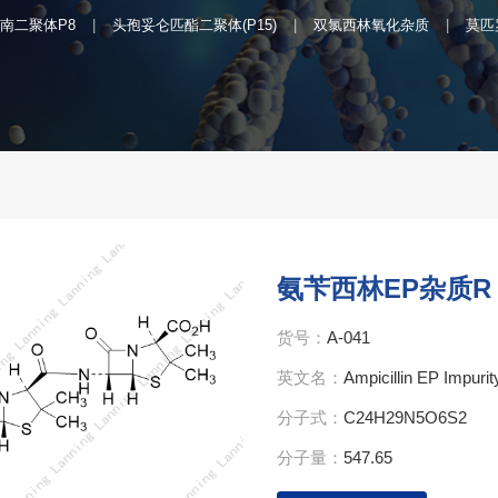
南二聚体P8
头孢妥仑匹酯二聚体(P15)
双氯西林氧化杂质
莫匹
氨苄西林EP杂质R
货号：
A-041
英文名：
Ampicillin EP Impurit
分子式：
C24H29N5O6S2
分子量：
547.65