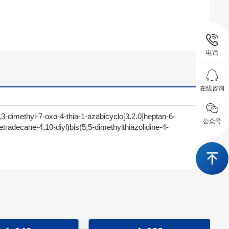
电话
在线咨询
3-dimethyl-7-oxo-4-thia-1-azabicyclo[3.2.0]heptan-6-
公众号
etradecane-4,10-diyl)bis(5,5-dimethylthiazolidine-4-