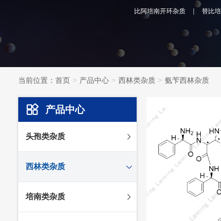
比阿培南开环杂质
替比培
当前位置：
首页
产品中心
西林类杂质
氨苄西林杂质
产品中心
头孢类杂质
头孢妥仑杂质
西林类杂质
头孢克肟杂质
头孢哌酮杂质
阿莫西林杂质
培南类杂质
头孢泊肟酯杂质
哌拉西林杂质
头孢地尼杂质
氟氯西林杂质
美罗培南杂质