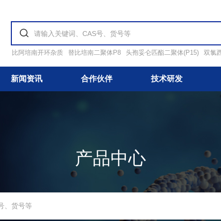
比阿培南开环杂质
替比培南二聚体P8
头孢妥仑匹酯二聚体(P15)
双氯
新闻资讯
合作伙伴
技术研发
产品中心