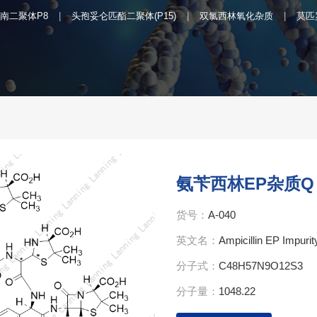
南二聚体P8
头孢妥仑匹酯二聚体(P15)
双氯西林氧化杂质
莫匹
氨苄西林EP杂质Q
货号：
A-040
英文名：
Ampicillin EP Impur
分子式：
C48H57N9O12S3
分子量：
1048.22