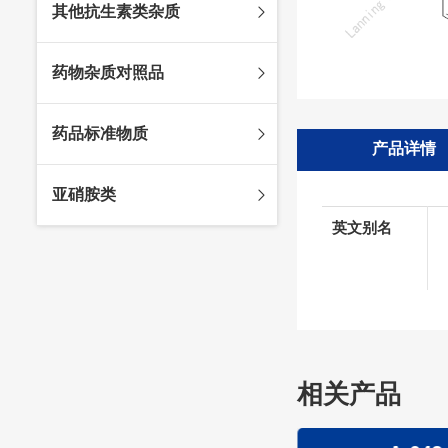
其他抗生素类杂质
头孢唑林杂质
苯唑西林杂质
法罗培南杂质
头孢硫脒杂质
氨苄西林杂质
比阿培南杂质
氨曲南杂质
药物杂质对照品
头孢他啶杂质
替卡西林杂质
多立培南杂质
夫西地酸杂质
头孢氨苄杂质
氯唑西林杂质
替比培南杂质
多西环素杂质
维生素杂质
药品标准物质
头孢米诺杂质
阿洛西林杂质
厄他培南杂质
利福平杂质
法莫替丁杂质
产品详情
头孢丙烯杂质
双氯西林杂质
亚胺培南杂质
莫匹罗星杂质
达卡他韦杂质
标准品
亚硝胺类
头孢吡肟杂质
美洛西林杂质
多尼培南杂质
苄丝肼杂质
杂质对照品
英文别名
头孢拉定杂质
匹美西林杂质
西司他丁杂质
莫西沙星杂质
亚硝胺
头孢地嗪钠杂质
克拉霉素杂质
头孢呋辛杂质
罗红霉素杂质
头孢噻肟杂质
螺旋霉素杂质
头孢曲松钠杂质
克拉维酸钾杂质
头孢他美酯杂质
卡络磺钠杂质
相关产品
青霉素杂质
替加环素杂质
头孢羟氨苄杂质
土霉素杂质