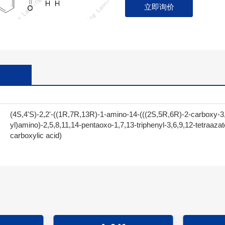
立即询价
(4S,4'S)-2,2'-((1R,7R,13R)-1-amino-14-(((2S,5R,6R)-2-carboxy-3,
yl)amino)-2,5,8,11,14-pentaoxo-1,7,13-triphenyl-3,6,9,12-tetraazat
carboxylic acid)