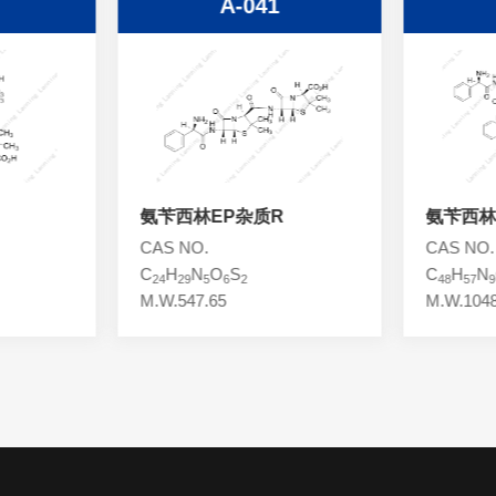
A-041
氨苄西林EP杂质R
氨苄西林E
CAS NO.
CAS NO.
C
H
N
O
S
C
H
N
24
29
5
6
2
48
57
9
M.W.547.65
M.W.1048.