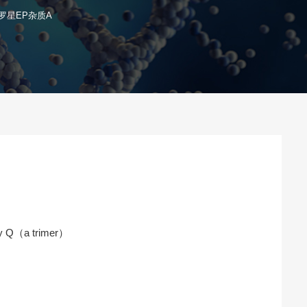
罗星EP杂质A
ity Q（a trimer）