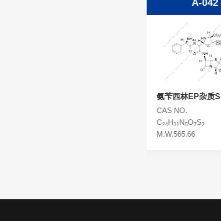
A-0003
A-042
头孢西丁杂质
林可霉素杂质
头孢克洛杂质
头孢卡品酯杂质
头孢唑肟杂质
氨苄西林
氨苄西林EP杂质S
CAS NO.69-53-4
CAS NO.
C
H
N
O
S
C
H
N
O
S
16
19
3
4
24
31
5
7
2
M.W.349.40
M.W.565.66