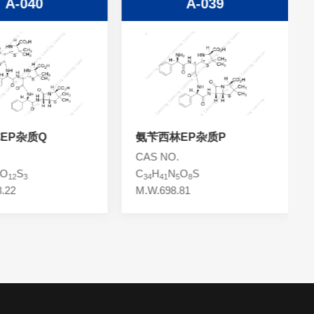
A-040
A-039
P杂质Q
氨苄西林EP杂质P
CAS NO.
O
S
C
H
N
O
S
12
3
34
41
5
8
22
M.W.698.81