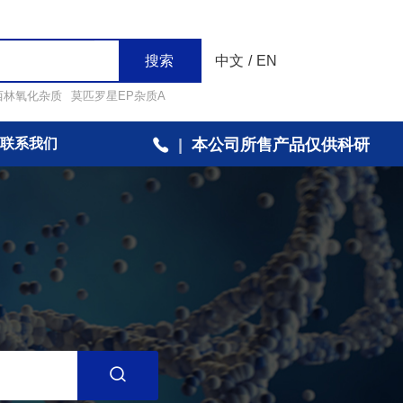
搜索
中文
/
EN
西林氧化杂质
莫匹罗星EP杂质A
联系我们
|
本公司所售产品仅供科研