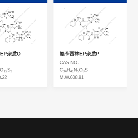
EP杂质Q
氨苄西林EP杂质P
CAS NO.
O
S
C
H
N
O
S
12
3
34
41
5
8
.22
M.W.698.81