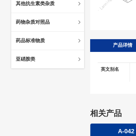
其他抗生素类杂质
头孢唑林杂质
苯唑西林杂质
法罗培南杂质
头孢硫脒杂质
氨苄西林杂质
比阿培南杂质
氨曲南杂质
药物杂质对照品
头孢他啶杂质
替卡西林杂质
多立培南杂质
夫西地酸杂质
头孢氨苄杂质
氯唑西林杂质
替比培南杂质
多西环素杂质
维生素杂质
药品标准物质
头孢米诺杂质
阿洛西林杂质
厄他培南杂质
利福平杂质
法莫替丁杂质
产品详情
头孢丙烯杂质
双氯西林杂质
亚胺培南杂质
莫匹罗星杂质
达卡他韦杂质
标准品
亚硝胺类
头孢吡肟杂质
美洛西林杂质
多尼培南杂质
苄丝肼杂质
杂质对照品
英文别名
头孢拉定杂质
匹美西林杂质
西司他丁杂质
莫西沙星杂质
亚硝胺
头孢地嗪钠杂质
克拉霉素杂质
头孢呋辛杂质
罗红霉素杂质
头孢噻肟杂质
螺旋霉素杂质
头孢曲松钠杂质
克拉维酸钾杂质
相关产品
头孢他美酯杂质
卡络磺钠杂质
青霉素杂质
替加环素杂质
A-0003
A-042
头孢羟氨苄杂质
土霉素杂质