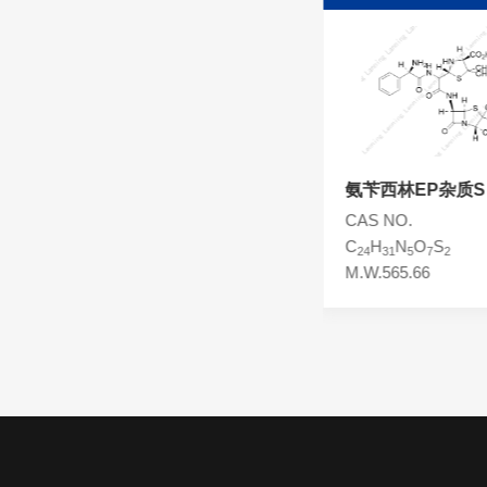
头孢西丁杂质
林可霉素杂质
头孢克洛杂质
头孢卡品酯杂质
头孢唑肟杂质
氨苄西林
氨苄西林EP杂质S
CAS NO.69-53-4
CAS NO.
C
H
N
O
S
C
H
N
O
S
16
19
3
4
24
31
5
7
2
M.W.349.40
M.W.565.66