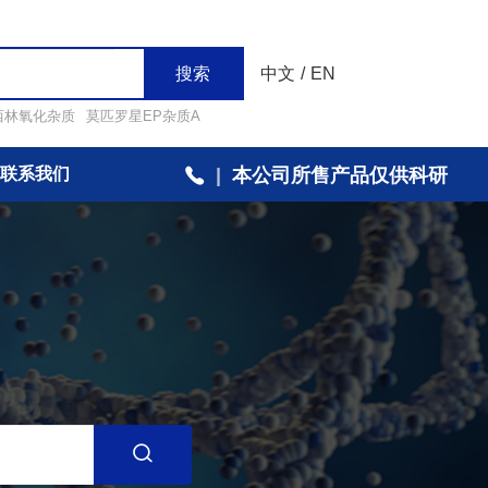
搜索
中文
/
EN
西林氧化杂质
莫匹罗星EP杂质A
联系我们
|
本公司所售产品仅供科研