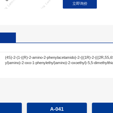
立即询价
(4S)-2-(1-((R)-2-amino-2-phenylacetamido)-2-(((1R)-2-(((2R,5S,6
yl)amino)-2-oxo-1-phenylethyl)amino)-2-oxoethyl)-5,5-dimethylthia
A-041