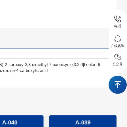
电话
在线咨询
S)-2-carboxy-3,3-dimethyl-7-oxobicyclo[3.2.0]heptan-6-
公众号
zolidine-4-carboxylic acid
A-040
A-039