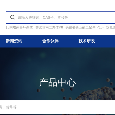
比阿培南开环杂质
替比培南二聚体P8
头孢妥仑匹酯二聚体(P15)
双氯
新闻资讯
合作伙伴
技术研发
产品中心