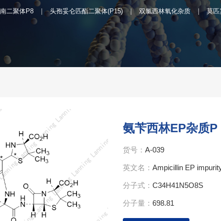
南二聚体P8
头孢妥仑匹酯二聚体(P15)
双氯西林氧化杂质
莫匹
氨苄西林EP杂质P
货号：
A-039
英文名：
Ampicillin EP impur
分子式：
C34H41N5O8S
分子量：
698.81