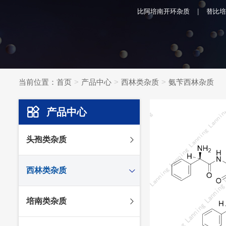
比阿培南开环杂质
替比培
当前位置：
首页
产品中心
西林类杂质
氨苄西林杂质
产品中心
头孢类杂质
头孢妥仑杂质
西林类杂质
头孢克肟杂质
头孢哌酮杂质
阿莫西林杂质
培南类杂质
头孢泊肟酯杂质
哌拉西林杂质
头孢地尼杂质
氟氯西林杂质
美罗培南杂质