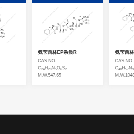
氨苄西林EP杂质R
氨苄西林
CAS NO.
CAS NO.
C
H
N
O
S
C
H
N
24
29
5
6
2
48
57
9
M.W.547.65
M.W.1048