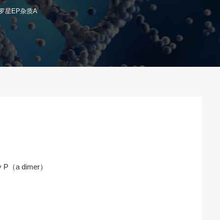
罗星EP杂质A
ity P（a dimer）