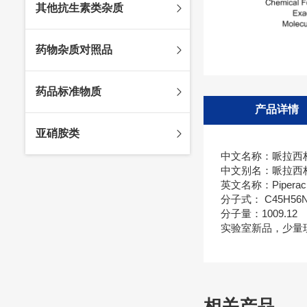
其他抗生素类杂质
头孢唑林杂质
苯唑西林杂质
法罗培南杂质
头孢硫脒杂质
氨苄西林杂质
比阿培南杂质
氨曲南杂质
药物杂质对照品
头孢他啶杂质
替卡西林杂质
多立培南杂质
夫西地酸杂质
头孢氨苄杂质
氯唑西林杂质
替比培南杂质
多西环素杂质
维生素杂质
药品标准物质
头孢米诺杂质
阿洛西林杂质
厄他培南杂质
利福平杂质
法莫替丁杂质
产品详情
头孢丙烯杂质
双氯西林杂质
亚胺培南杂质
莫匹罗星杂质
达卡他韦杂质
标准品
亚硝胺类
头孢吡肟杂质
美洛西林杂质
多尼培南杂质
苄丝肼杂质
杂质对照品
中文名称：哌拉西
头孢拉定杂质
匹美西林杂质
西司他丁杂质
莫西沙星杂质
亚硝胺
中文别名：哌拉西
头孢地嗪钠杂质
克拉霉素杂质
英文名称：Piperacillin
分子式： C45H56N
头孢呋辛杂质
罗红霉素杂质
分子量：1009.12
头孢噻肟杂质
螺旋霉素杂质
实验室新品，少量
头孢曲松钠杂质
克拉维酸钾杂质
头孢他美酯杂质
卡络磺钠杂质
青霉素杂质
替加环素杂质
相关产品
头孢羟氨苄杂质
土霉素杂质