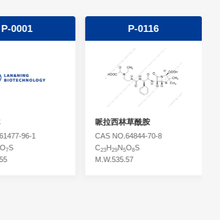
P-0001
P-0116
哌拉西林草酰胺
1477-96-1
CAS NO.64844-70-8
O
S
C
H
N
O
S
7
23
29
5
8
55
M.W.535.57