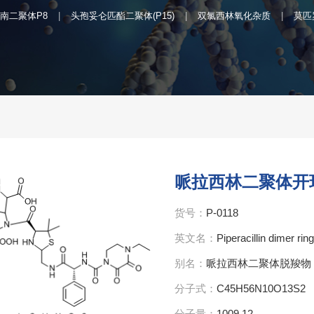
南二聚体P8
头孢妥仑匹酯二聚体(P15)
双氯西林氧化杂质
莫匹
哌拉西林二聚体开
货号：
P-0118
英文名：
Piperacillin dimer ri
别名：
哌拉西林二聚体脱羧物
分子式：
C45H56N10O13S2
分子量：
1009.12