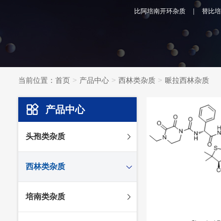
比阿培南开环杂质
替比培
当前位置：
首页
产品中心
西林类杂质
哌拉西林杂质
产品中心
头孢类杂质
头孢妥仑杂质
西林类杂质
头孢克肟杂质
头孢哌酮杂质
阿莫西林杂质
培南类杂质
头孢泊肟酯杂质
哌拉西林杂质
头孢地尼杂质
氟氯西林杂质
美罗培南杂质