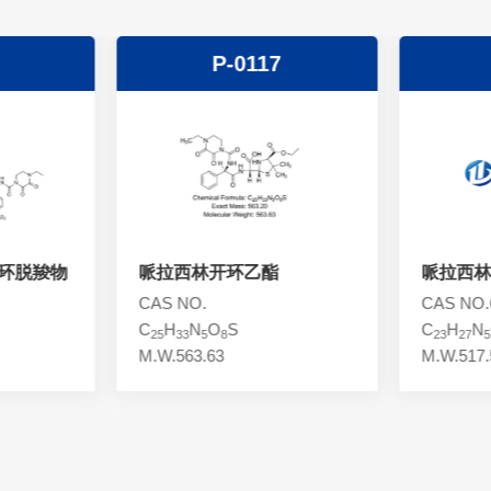
P-0117
环脱羧物
哌拉西林开环乙酯
哌拉西林
CAS NO.
CAS NO.6
C
H
N
O
S
C
H
N
25
33
5
8
23
27
5
M.W.563.63
M.W.517.