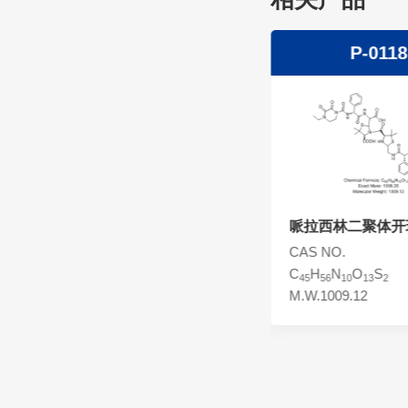
头孢西丁杂质
林可霉素杂质
P-0119
P-0118
头孢克洛杂质
头孢卡品酯杂质
头孢唑肟杂质
哌拉西林开环三聚体
哌拉西林二聚体开
CAS NO.
CAS NO.
C
H
N
O
S
C
H
N
O
S
69
83
15
22
3
45
56
10
13
2
M.W.1570.68
M.W.1009.12