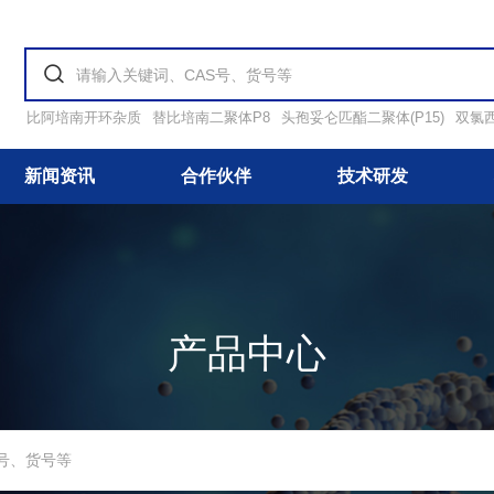
比阿培南开环杂质
替比培南二聚体P8
头孢妥仑匹酯二聚体(P15)
双氯
新闻资讯
合作伙伴
技术研发
产品中心