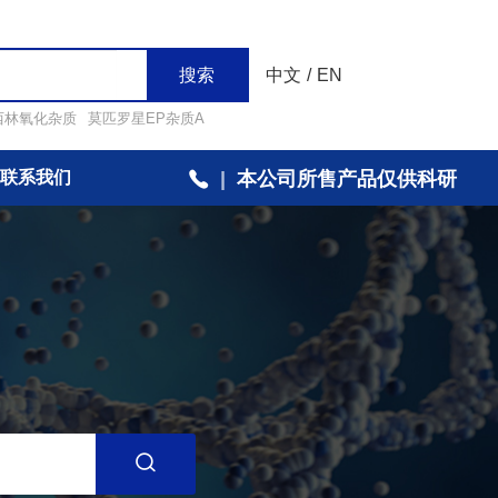
搜索
中文
/
EN
西林氧化杂质
莫匹罗星EP杂质A
联系我们
|
本公司所售产品仅供科研