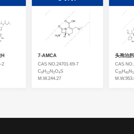
质H
7-AMCA
头孢泊肟
-2
CAS NO.24701-69-7
CAS NO.
C
H
N
O
S
C
H
N
9
12
2
4
35
40
1
M.W.244.27
M.W.953.