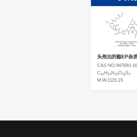
头孢西丁杂质
林可霉素杂质
头孢克洛杂质
头孢卡品酯杂质
头孢唑肟杂质
头孢泊肟酯二聚体
头孢泊肟酯EP杂
CAS NO.
CAS NO.947692-16
C
H
N
O
S
C
H
N
O
S
43
52
10
19
4
42
54
10
18
4
M.W.1141.19
M.W.1115.19