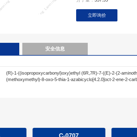
立即询价
安全信息
(R)-1-((isopropoxycarbonyl)oxy)ethyl (6R,7R)-7-((E)-2-(2-aminot
(methoxymethyl)-8-oxo-5-thia-1-azabicyclo[4.2.0]oct-2-ene-2-car
8
C-0707