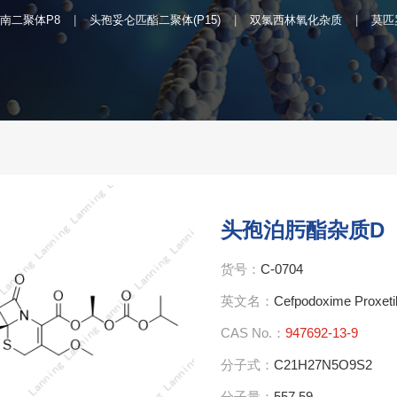
南二聚体P8
头孢妥仑匹酯二聚体(P15)
双氯西林氧化杂质
莫匹
头孢泊肟酯杂质D
货号：
C-0704
英文名：
Cefpodoxime Proxetil
CAS No.：
947692-13-9
分子式：
C21H27N5O9S2
分子量：
557.59