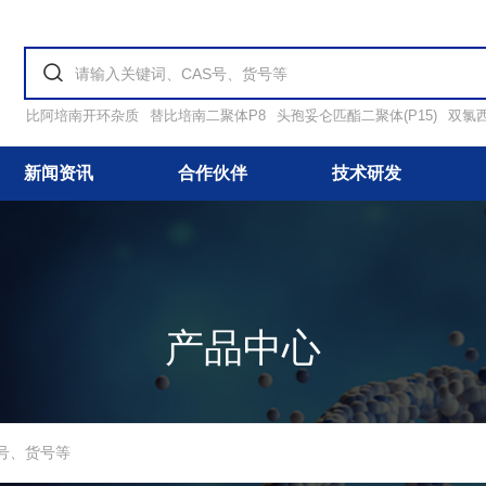
比阿培南开环杂质
替比培南二聚体P8
头孢妥仑匹酯二聚体(P15)
双氯
新闻资讯
合作伙伴
技术研发
产品中心