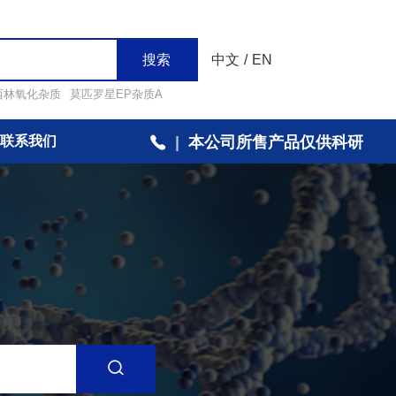
搜索
中文
/
EN
西林氧化杂质
莫匹罗星EP杂质A
联系我们
|
本公司所售产品仅供科研