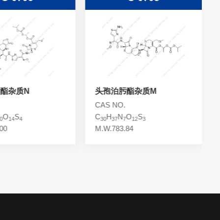
酯杂质N
头孢泊肟酯杂质M
CAS NO.
O
S
C
H
N
O
S
0
14
4
30
37
7
12
3
00
M.W.783.84