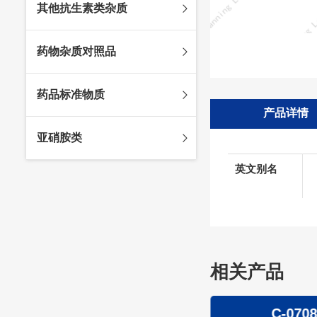
其他抗生素类杂质
头孢唑林杂质
苯唑西林杂质
法罗培南杂质
头孢硫脒杂质
氨苄西林杂质
比阿培南杂质
氨曲南杂质
药物杂质对照品
头孢他啶杂质
替卡西林杂质
多立培南杂质
夫西地酸杂质
头孢氨苄杂质
氯唑西林杂质
替比培南杂质
多西环素杂质
维生素杂质
药品标准物质
头孢米诺杂质
阿洛西林杂质
厄他培南杂质
利福平杂质
法莫替丁杂质
产品详情
头孢丙烯杂质
双氯西林杂质
亚胺培南杂质
莫匹罗星杂质
达卡他韦杂质
标准品
亚硝胺类
头孢吡肟杂质
美洛西林杂质
多尼培南杂质
苄丝肼杂质
杂质对照品
头孢拉定杂质
匹美西林杂质
西司他丁杂质
莫西沙星杂质
英文别名
亚硝胺
头孢地嗪钠杂质
克拉霉素杂质
头孢呋辛杂质
罗红霉素杂质
头孢噻肟杂质
螺旋霉素杂质
头孢曲松钠杂质
克拉维酸钾杂质
相关产品
头孢他美酯杂质
卡络磺钠杂质
青霉素杂质
替加环素杂质
C-0709
C-070
头孢羟氨苄杂质
土霉素杂质