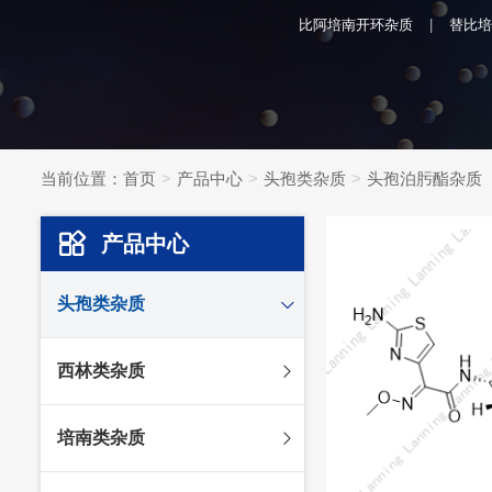
比阿培南开环杂质
替比培
当前位置：
首页
产品中心
头孢类杂质
头孢泊肟酯杂质
产品中心
头孢类杂质
头孢妥仑杂质
西林类杂质
头孢克肟杂质
头孢哌酮杂质
阿莫西林杂质
培南类杂质
头孢泊肟酯杂质
哌拉西林杂质
头孢地尼杂质
氟氯西林杂质
美罗培南杂质