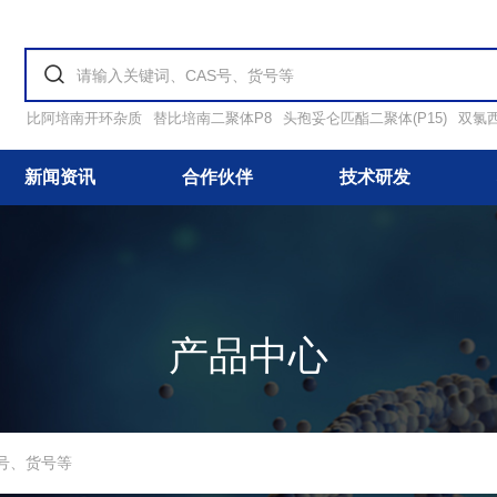
比阿培南开环杂质
替比培南二聚体P8
头孢妥仑匹酯二聚体(P15)
双氯
新闻资讯
合作伙伴
技术研发
产品中心