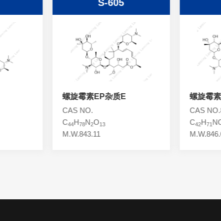
S-605
螺旋霉素EP杂质E
螺旋霉素
CAS NO.
CAS NO.8
C
H
N
O
C
H
N
44
78
2
13
42
71
M.W.843.11
M.W.846.