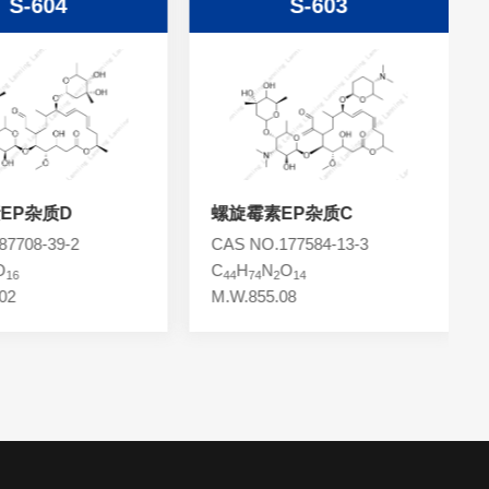
S-604
S-603
EP杂质D
螺旋霉素EP杂质C
7708-39-2
CAS NO.177584-13-3
O
C
H
N
O
16
44
74
2
14
02
M.W.855.08