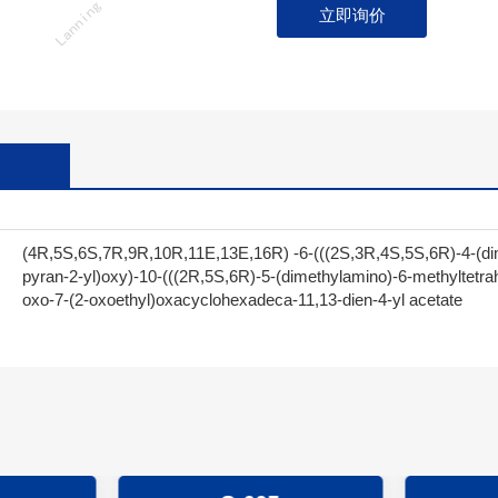
立即询价
(4R,5S,6S,7R,9R,10R,11E,13E,16R) -6-(((2S,3R,4S,5S,6R)-4-(dim
pyran-2-yl)oxy)-10-(((2R,5S,6R)-5-(dimethylamino)-6-methyltetr
oxo-7-(2-oxoethyl)oxacyclohexadeca-11,13-dien-4-yl acetate