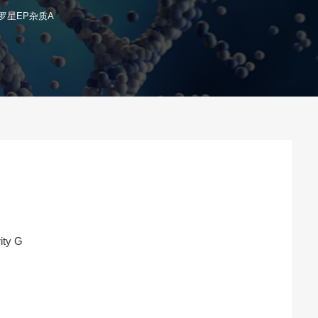
罗星EP杂质A
ity G