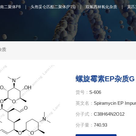
南二聚体P8
头孢妥仑匹酯二聚体(P15)
双氯西林氧化杂质
莫匹
杂质
螺旋霉素EP杂质G
货号：
S-606
英文名：
Spiramycin EP Impur
分子式：
C38H64N2O12
分子量：
740.93