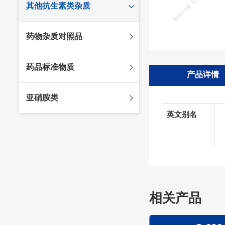
其他抗生素类杂质
头孢唑林杂质
苯唑西林杂质
法罗培南杂质
头孢硫脒杂质
氨苄西林杂质
比阿培南杂质
氨曲南杂质
药物杂质对照品
头孢他啶杂质
替卡西林杂质
多立培南杂质
夫西地酸杂质
头孢氨苄杂质
氯唑西林杂质
替比培南杂质
多西环素杂质
维生素杂质
药品标准物质
头孢米诺杂质
阿洛西林杂质
厄他培南杂质
利福平杂质
法莫替丁杂质
产品详情
头孢丙烯杂质
双氯西林杂质
亚胺培南杂质
莫匹罗星杂质
达卡他韦杂质
标准品
亚硝胺类
头孢吡肟杂质
美洛西林杂质
多尼培南杂质
苄丝肼杂质
杂质对照品
英文别名
头孢拉定杂质
匹美西林杂质
西司他丁杂质
莫西沙星杂质
亚硝胺
头孢地嗪钠杂质
克拉霉素杂质
头孢呋辛杂质
罗红霉素杂质
头孢噻肟杂质
螺旋霉素杂质
头孢曲松钠杂质
克拉维酸钾杂质
头孢他美酯杂质
卡络磺钠杂质
相关产品
青霉素杂质
替加环素杂质
头孢羟氨苄杂质
土霉素杂质