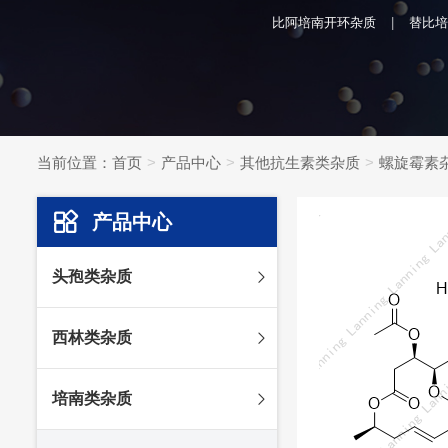
比阿培南开环杂质
替比培
当前位置：
首页
产品中心
其他抗生素类杂质
螺旋霉素
产品中心
头孢类杂质
头孢妥仑杂质
西林类杂质
头孢克肟杂质
头孢哌酮杂质
阿莫西林杂质
培南类杂质
头孢泊肟酯杂质
哌拉西林杂质
头孢地尼杂质
氟氯西林杂质
美罗培南杂质