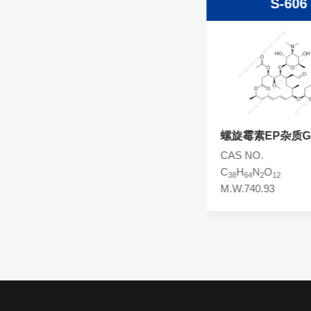
S-607
S-606
头孢西丁杂质
林可霉素杂质
头孢克洛杂质
头孢卡品酯杂质
头孢唑肟杂质
螺旋霉素EP杂质H
螺旋霉素EP杂质G
CAS NO.
CAS NO.
C
H
N
O
C
H
N
O
39
66
2
12
38
64
2
12
M.W.754.96
M.W.740.93