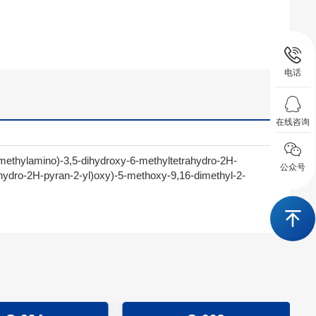
电话
在线咨询
ethylamino)-3,5-dihydroxy-6-methyltetrahydro-2H-
公众号
ahydro-2H-pyran-2-yl)oxy)-5-methoxy-9,16-dimethyl-2-