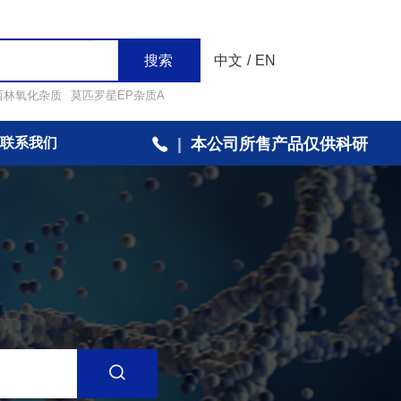
搜索
中文
/
EN
西林氧化杂质
莫匹罗星EP杂质A
联系我们
|
本公司所售产品仅供科研