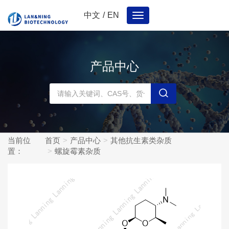
中文
/
EN
Toggle
navigation
产品中心
当前位
首页
产品中心
其他抗生素类杂质
置：
螺旋霉素杂质