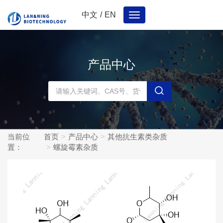
中文
/
EN
Toggle
navigation
产品中心
当前位
首页
产品中心
其他抗生素类杂质
置：
螺旋霉素杂质