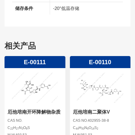
储存条件
-20°低温存储
相关产品
E-00111
E-00110
厄他培南开环降解物杂质
厄他培南二聚体V
CAS NO.
CAS NO.402955-38-8
C
H
N
O
S
C
H
N
O
S
22
27
3
8
44
50
6
14
2