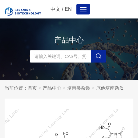
中文
/
EN
Toggle
navigation
产品中心
当前位置：
首页
产品中心
培南类杂质
厄他培南杂质