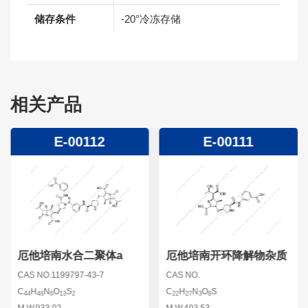
储存条件
-20°冷冻存储
相关产品
E-00112
E-00111
厄他培南水合二聚体a
厄他培南开环降解物杂质
CAS NO.1199797-43-7
CAS NO.
C
H
N
O
S
C
H
N
O
S
44
48
6
13
2
22
27
3
8