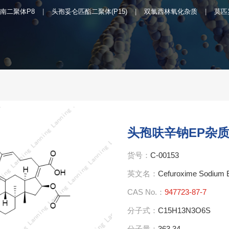
南二聚体P8
头孢妥仑匹酯二聚体(P15)
双氯西林氧化杂质
莫匹
头孢呋辛钠EP杂质
货号：
C-00153
英文名：
Cefuroxime Sodium E
CAS No.：
947723-87-7
分子式：
C15H13N3O6S
分子量：
363.34