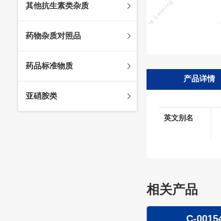
其他抗生素类杂质
头孢唑林杂质
苯唑西林杂质
法罗培南杂质
头孢硫脒杂质
氨苄西林杂质
比阿培南杂质
氨曲南杂质
药物杂质对照品
头孢他啶杂质
替卡西林杂质
多立培南杂质
夫西地酸杂质
头孢氨苄杂质
氯唑西林杂质
替比培南杂质
多西环素杂质
维生素杂质
药品标准物质
头孢米诺杂质
阿洛西林杂质
厄他培南杂质
利福平杂质
法莫替丁杂质
产品详情
头孢丙烯杂质
双氯西林杂质
亚胺培南杂质
莫匹罗星杂质
达卡他韦杂质
标准品
亚硝胺类
头孢吡肟杂质
美洛西林杂质
多尼培南杂质
苄丝肼杂质
杂质对照品
头孢拉定杂质
匹美西林杂质
西司他丁杂质
莫西沙星杂质
英文别名
亚硝胺
头孢地嗪钠杂质
克拉霉素杂质
头孢呋辛杂质
罗红霉素杂质
头孢噻肟杂质
螺旋霉素杂质
头孢曲松钠杂质
克拉维酸钾杂质
相关产品
头孢他美酯杂质
卡络磺钠杂质
青霉素杂质
替加环素杂质
C-00011
C-0015
头孢羟氨苄杂质
土霉素杂质