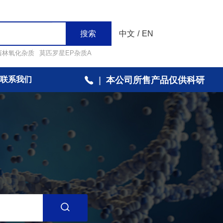
搜索
中文
/
EN
西林氧化杂质
莫匹罗星EP杂质A
联系我们
|
本公司所售产品仅供科研