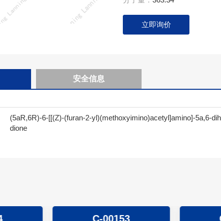
立即询价
安全信息
(5aR,6R)-6-[[(Z)-(furan-2-yl)(methoxyimino)acetyl]amino]-5a,6-dih
dione
4
C-00153