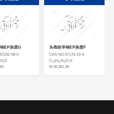
钠EP杂质G
头孢呋辛钠EP杂质F
7232-98-9
CAS NO.97170-19-9
O
S
C
H
N
O
S
8
15
15
3
7
40
M.W.381.36