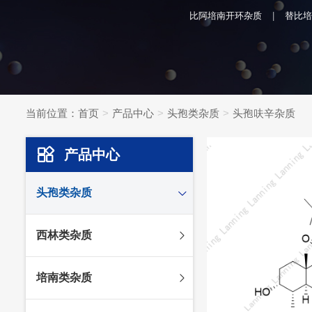
比阿培南开环杂质
替比培
当前位置：
首页
产品中心
头孢类杂质
头孢呋辛杂质
产品中心
头孢类杂质
头孢妥仑杂质
西林类杂质
头孢克肟杂质
头孢哌酮杂质
阿莫西林杂质
培南类杂质
头孢泊肟酯杂质
哌拉西林杂质
头孢地尼杂质
氟氯西林杂质
美罗培南杂质