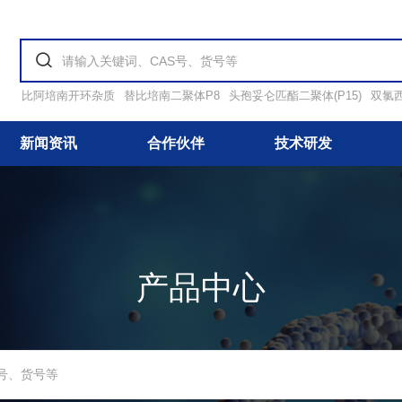
比阿培南开环杂质
替比培南二聚体P8
头孢妥仑匹酯二聚体(P15)
双氯
新闻资讯
合作伙伴
技术研发
产品中心