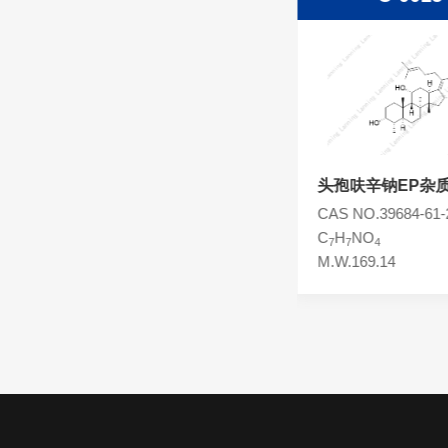
头孢西丁杂质
林可霉素杂质
头孢克洛杂质
头孢卡品酯杂质
头孢唑肟杂质
头孢呋辛
头孢呋辛钠EP杂质
CAS NO.55268-75-2
CAS NO.39684-61-
C
H
N
O
S
C
H
NO
16
16
4
8
7
7
4
M.W.424.39
M.W.169.14