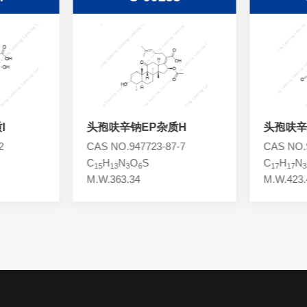
I
头孢呋辛钠EP杂质H
头孢呋辛
2
CAS NO.947723-87-7
CAS NO.9
C
H
N
O
S
C
H
N
15
13
3
6
17
17
3
M.W.363.34
M.W.423.