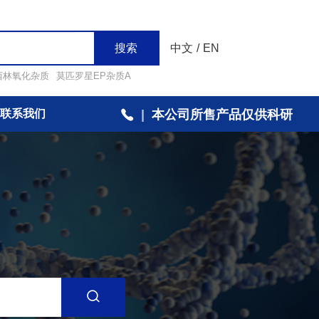
搜索
中文
/
EN
西林氧化杂质
莫匹罗星EP杂质A
联系我们
|
本公司所售产品仅供科研