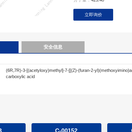
立即询价
安全信息
(6R,7R)-3-[(acetyloxy)methyl]-7-[[(Z)-(furan-2-yl)(methoxyimino)a
carboxylic acid
3
C-00152