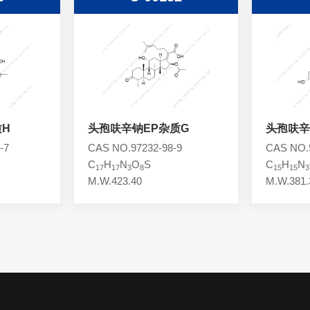
质H
头孢呋辛钠EP杂质G
头孢呋辛
-7
CAS NO.97232-98-9
CAS NO.9
C
H
N
O
S
C
H
N
17
17
3
8
15
15
3
M.W.423.40
M.W.381.