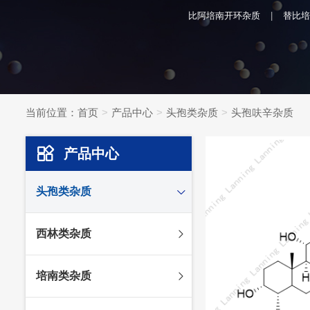
比阿培南开环杂质
替比培
当前位置：
首页
产品中心
头孢类杂质
头孢呋辛杂质
产品中心
头孢类杂质
头孢妥仑杂质
西林类杂质
头孢克肟杂质
头孢哌酮杂质
阿莫西林杂质
培南类杂质
头孢泊肟酯杂质
哌拉西林杂质
头孢地尼杂质
氟氯西林杂质
美罗培南杂质