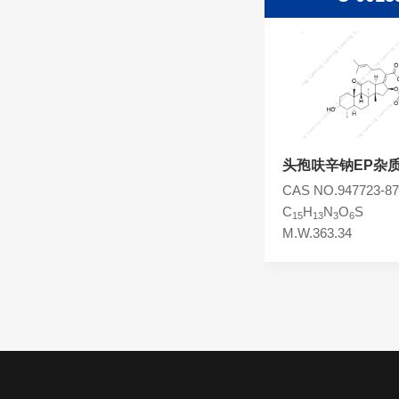
头孢西丁杂质
林可霉素杂质
头孢克洛杂质
头孢卡品酯杂质
头孢唑肟杂质
头孢呋辛钠EP杂质I
头孢呋辛钠EP杂
CAS NO.39684-61-2
CAS NO.947723-87
C
H
NO
C
H
N
O
S
7
7
4
15
13
3
6
M.W.169.14
M.W.363.34