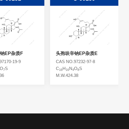
钠EP杂质F
头孢呋辛钠EP杂质E
7170-19-9
CAS NO.97232-97-8
O
S
C
H
N
O
S
7
16
16
4
8
36
M.W.424.38