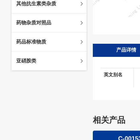
其他抗生素类杂质
头孢唑林杂质
苯唑西林杂质
法罗培南杂质
头孢硫脒杂质
氨苄西林杂质
比阿培南杂质
氨曲南杂质
药物杂质对照品
头孢他啶杂质
替卡西林杂质
多立培南杂质
夫西地酸杂质
头孢氨苄杂质
氯唑西林杂质
替比培南杂质
多西环素杂质
维生素杂质
药品标准物质
头孢米诺杂质
阿洛西林杂质
厄他培南杂质
利福平杂质
法莫替丁杂质
产品详情
头孢丙烯杂质
双氯西林杂质
亚胺培南杂质
莫匹罗星杂质
达卡他韦杂质
标准品
亚硝胺类
头孢吡肟杂质
美洛西林杂质
多尼培南杂质
苄丝肼杂质
杂质对照品
头孢拉定杂质
匹美西林杂质
西司他丁杂质
莫西沙星杂质
英文别名
亚硝胺
头孢地嗪钠杂质
克拉霉素杂质
头孢呋辛杂质
罗红霉素杂质
头孢噻肟杂质
螺旋霉素杂质
头孢曲松钠杂质
克拉维酸钾杂质
相关产品
头孢他美酯杂质
卡络磺钠杂质
青霉素杂质
替加环素杂质
C-00154
C-0015
头孢羟氨苄杂质
土霉素杂质