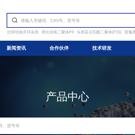
比阿培南开环杂质
替比培南二聚体P8
头孢妥仑匹酯二聚体(P15)
双氯
新闻资讯
合作伙伴
技术研发
产品中心