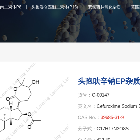
南二聚体P8
头孢妥仑匹酯二聚体(P15)
双氯西林氧化杂质
莫匹
头孢呋辛钠EP杂质
货号：
C-00147
英文名：
Cefuroxime Sodium E
CAS No.：
39685-31-9
分子式：
C17H17N3O8S
分子量：
423.40