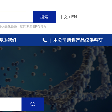
搜索
中文
/
EN
西林氧化杂质
莫匹罗星EP杂质A
联系我们
|
本公司所售产品仅供科研