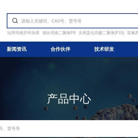
比阿培南开环杂质
替比培南二聚体P8
头孢妥仑匹酯二聚体(P15)
双氯
新闻资讯
合作伙伴
技术研发
产品中心