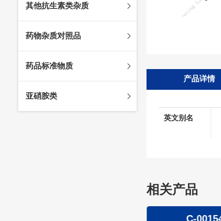
其他抗生素类杂质
头孢唑林杂质
苯唑西林杂质
法罗培南杂质
头孢硫脒杂质
氨苄西林杂质
比阿培南杂质
氨曲南杂质
药物杂质对照品
头孢他啶杂质
替卡西林杂质
多立培南杂质
夫西地酸杂质
头孢氨苄杂质
氯唑西林杂质
替比培南杂质
多西环素杂质
维生素杂质
药品标准物质
头孢米诺杂质
阿洛西林杂质
厄他培南杂质
利福平杂质
法莫替丁杂质
产品详情
头孢丙烯杂质
双氯西林杂质
亚胺培南杂质
莫匹罗星杂质
达卡他韦杂质
标准品
亚硝胺类
头孢吡肟杂质
美洛西林杂质
多尼培南杂质
苄丝肼杂质
杂质对照品
头孢拉定杂质
匹美西林杂质
西司他丁杂质
莫西沙星杂质
英文别名
亚硝胺
头孢地嗪钠杂质
克拉霉素杂质
头孢呋辛杂质
罗红霉素杂质
头孢噻肟杂质
螺旋霉素杂质
头孢曲松钠杂质
克拉维酸钾杂质
相关产品
头孢他美酯杂质
卡络磺钠杂质
青霉素杂质
替加环素杂质
C-00011
C-0015
头孢羟氨苄杂质
土霉素杂质