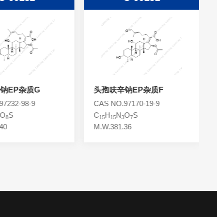
钠EP杂质G
头孢呋辛钠EP杂质F
7232-98-9
CAS NO.97170-19-9
O
S
C
H
N
O
S
8
15
15
3
7
40
M.W.381.36