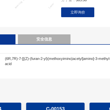
立即询价
安全信息
(6R,7R)-7-[[(Z)-(furan-2-yl)(methoxyimino)acetyl]amino]-3-methyl-
acid
4
C-00153