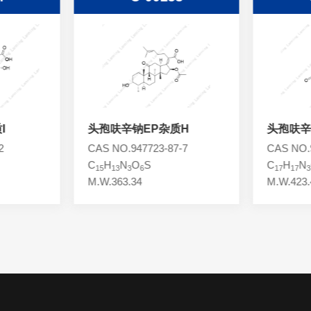
I
头孢呋辛钠EP杂质H
头孢呋辛
2
CAS NO.947723-87-7
CAS NO.9
C
H
N
O
S
C
H
N
15
13
3
6
17
17
3
M.W.363.34
M.W.423.