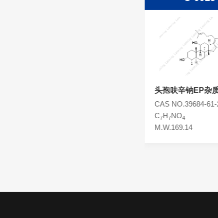
头孢西丁杂质
林可霉素杂质
头孢克洛杂质
头孢卡品酯杂质
头孢唑肟杂质
头孢呋辛
头孢呋辛钠EP杂质
CAS NO.55268-75-2
CAS NO.39684-61-
C
H
N
O
S
C
H
NO
16
16
4
8
7
7
4
M.W.424.39
M.W.169.14