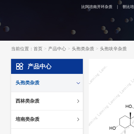
比阿培南开环杂质
替比培
当前位置：
首页
产品中心
头孢类杂质
头孢呋辛杂质
产品中心
头孢类杂质
头孢妥仑杂质
西林类杂质
头孢克肟杂质
头孢哌酮杂质
阿莫西林杂质
培南类杂质
头孢泊肟酯杂质
哌拉西林杂质
头孢地尼杂质
氟氯西林杂质
美罗培南杂质