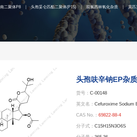
南二聚体P8
头孢妥仑匹酯二聚体(P15)
双氯西林氧化杂质
莫匹
头孢呋辛钠EP杂质
货号：
C-00148
英文名：
Cefuroxime Sodium E
CAS No.：
69822-88-4
分子式：
C15H15N3O6S
分子量：
365.36