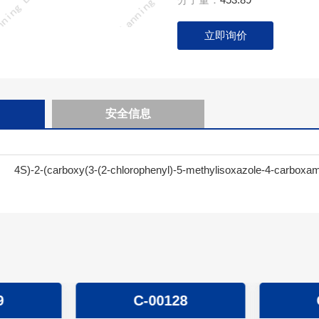
立即询价
安全信息
4S)-2-(carboxy(3-(2-chlorophenyl)-5-methylisoxazole-4-carboxami
9
C-00128