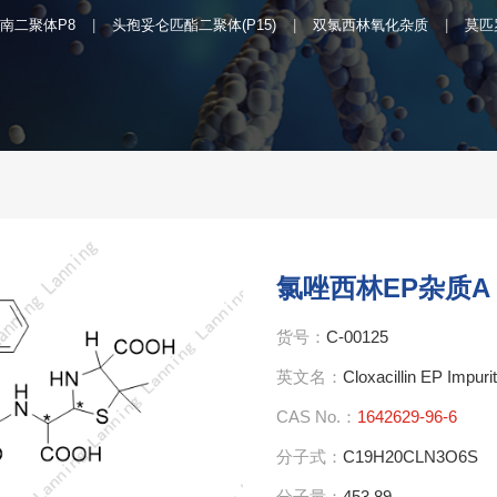
南二聚体P8
头孢妥仑匹酯二聚体(P15)
双氯西林氧化杂质
莫匹
氯唑西林EP杂质A
货号：
C-00125
英文名：
Cloxacillin EP Impuri
CAS No.：
1642629-96-6
分子式：
C19H20CLN3O6S
分子量：
453.89