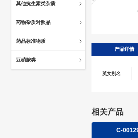
其他抗生素类杂质
头孢唑林杂质
苯唑西林杂质
法罗培南杂质
头孢硫脒杂质
氨苄西林杂质
比阿培南杂质
氨曲南杂质
药物杂质对照品
头孢他啶杂质
替卡西林杂质
多立培南杂质
夫西地酸杂质
头孢氨苄杂质
氯唑西林杂质
替比培南杂质
多西环素杂质
维生素杂质
药品标准物质
头孢米诺杂质
阿洛西林杂质
厄他培南杂质
利福平杂质
法莫替丁杂质
产品详情
头孢丙烯杂质
双氯西林杂质
亚胺培南杂质
莫匹罗星杂质
达卡他韦杂质
标准品
亚硝胺类
头孢吡肟杂质
美洛西林杂质
多尼培南杂质
苄丝肼杂质
杂质对照品
头孢拉定杂质
匹美西林杂质
西司他丁杂质
莫西沙星杂质
英文别名
亚硝胺
头孢地嗪钠杂质
克拉霉素杂质
头孢呋辛杂质
罗红霉素杂质
头孢噻肟杂质
螺旋霉素杂质
头孢曲松钠杂质
相关产品
克拉维酸钾杂质
头孢他美酯杂质
卡络磺钠杂质
青霉素杂质
替加环素杂质
C-00130
C-0012
头孢羟氨苄杂质
土霉素杂质