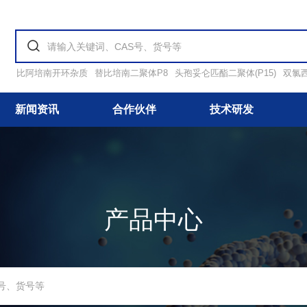
比阿培南开环杂质
替比培南二聚体P8
头孢妥仑匹酯二聚体(P15)
双氯
新闻资讯
合作伙伴
技术研发
产品中心