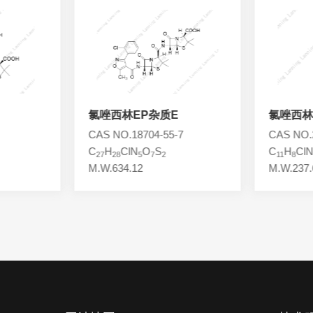
氯唑西林EP杂质E
氯唑西林
CAS NO.18704-55-7
CAS NO.2
C
H
ClN
O
S
C
H
Cl
27
28
5
7
2
11
8
M.W.634.12
M.W.237.