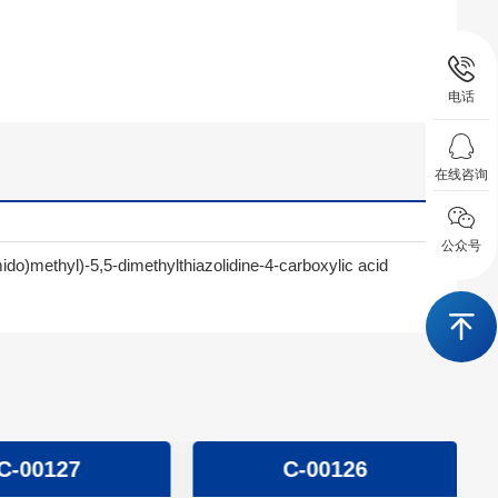
电话
在线咨询
公众号
do)methyl)-5,5-dimethylthiazolidine-4-carboxylic acid
C-00127
C-00126