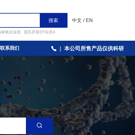
搜索
中文
/
EN
西林氧化杂质
莫匹罗星EP杂质A
联系我们
|
本公司所售产品仅供科研