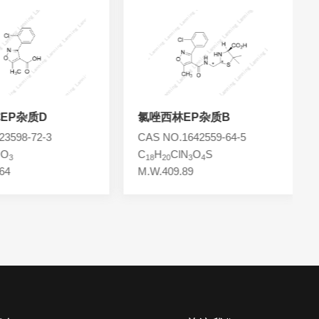
EP杂质D
氯唑西林EP杂质B
3598-72-3
CAS NO.1642559-64-5
NO
C
H
ClN
O
S
3
18
20
3
4
64
M.W.409.89