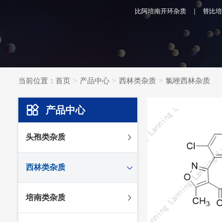
比阿培南开环杂质
替比培
当前位置：
首页
产品中心
西林类杂质
氯唑西林杂质
产品中心
头孢类杂质
头孢妥仑杂质
西林类杂质
头孢克肟杂质
头孢哌酮杂质
阿莫西林杂质
培南类杂质
头孢泊肟酯杂质
哌拉西林杂质
头孢地尼杂质
氟氯西林杂质
美罗培南杂质