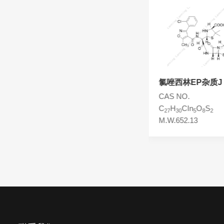
头孢西丁杂质
林可霉素杂质
头孢克洛杂质
头孢卡品酯杂质
头孢唑肟杂质
氯唑西林氧化杂质
氯唑西林EP杂质J
CAS NO.
CAS NO.
C
H
ClN
O
S
C
H
CIn
O
S
19
18
3
6
27
30
5
8
2
M.W.451.88
M.W.652.13