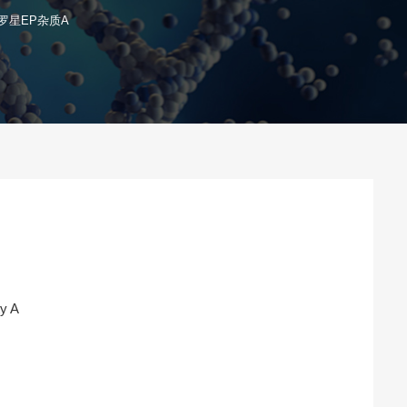
罗星EP杂质A
ty A