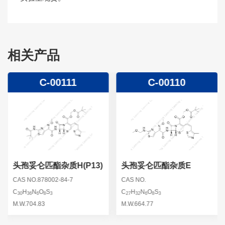
相关产品
C-00111
C-00110
头孢妥仑匹酯杂质H(P13)
头孢妥仑匹酯杂质E
CAS NO.878002-84-7
CAS NO.
C
H
N
O
S
C
H
N
O
S
30
36
6
8
3
27
32
6
8
3
M.W.704.83
M.W.664.77