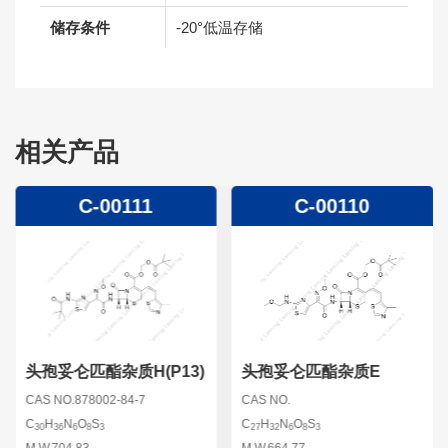
储存条件
-20°低温存储
相关产品
C-00111
C-00110
头孢妥仑匹酯杂质H(P13)
头孢妥仑匹酯杂质E
CAS NO.878002-84-7
CAS NO.
C
H
N
O
S
C
H
N
O
S
30
36
6
8
3
27
32
6
8
3