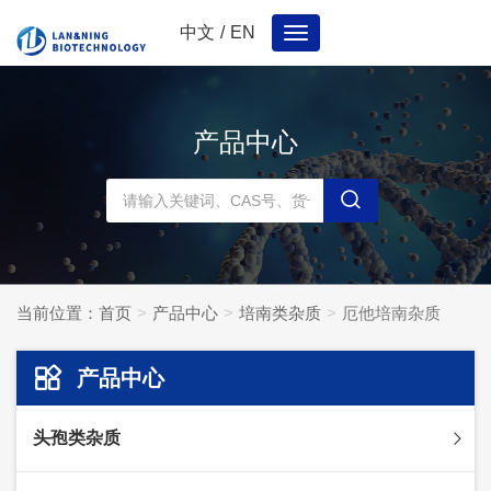
中文
/
EN
Toggle
navigation
产品中心
当前位置：
首页
产品中心
培南类杂质
厄他培南杂质
产品中心
头孢类杂质
头孢妥仑杂质