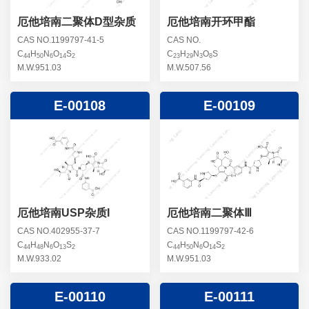
厄他培南二聚体D型杂质
厄他培南开环甲酯
CAS NO.1199797-41-5
CAS NO.
C
H
N
O
S
C
H
N
O
S
44
50
6
14
2
23
29
3
8
M.W.951.03
M.W.507.56
E-00108
E-00109
厄他培南USP杂质I
厄他培南二聚体Ⅲ
CAS NO.402955-37-7
CAS NO.1199797-42-6
C
H
N
O
S
C
H
N
O
S
44
48
6
13
2
44
50
6
14
2
M.W.933.02
M.W.951.03
E-00110
E-00111