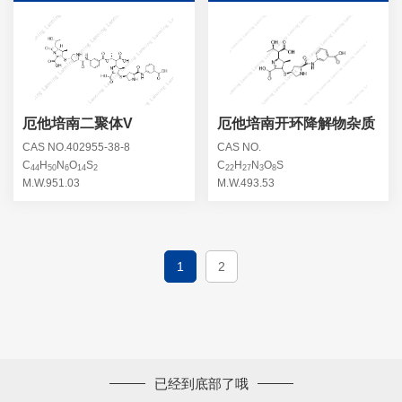
厄他培南二聚体V
厄他培南开环降解物杂质
CAS NO.402955-38-8
CAS NO.
C
H
N
O
S
C
H
N
O
S
44
50
6
14
2
22
27
3
8
M.W.951.03
M.W.493.53
1
2
已经到底部了哦