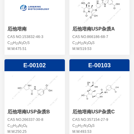
螺旋霉素杂质
头孢曲松钠杂质
克拉维酸钾杂质
头孢他美酯杂质
卡络磺钠杂质
青霉素杂质
替加环素杂质
厄他培南
厄他培南USP杂质A
头孢羟氨苄杂质
土霉素杂质
CAS NO.153832-46-3
CAS NO.866186-68-7
C
H
N
O
S
C
H
N
O
S
头孢西丁杂质
22
25
3
7
23
25
3
9
林可霉素杂质
M.W.475.51
M.W.519.53
头孢克洛杂质
头孢卡品酯杂质
E-00102
E-00103
头孢唑肟杂质
厄他培南USP杂质B
厄他培南USP杂质C
CAS NO.266337-30-8
CAS NO.357154-27-9
C
H
N
O
C
H
N
O
S
12
14
2
4
22
27
3
8
M.W.250.25
M.W.493.53