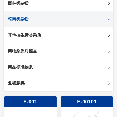
西林类杂质
头孢克肟杂质
头孢哌酮杂质
阿莫西林杂质
培南类杂质
头孢泊肟酯杂质
哌拉西林杂质
头孢地尼杂质
氟氯西林杂质
美罗培南杂质
其他抗生素类杂质
头孢唑林杂质
苯唑西林杂质
法罗培南杂质
头孢硫脒杂质
氨苄西林杂质
比阿培南杂质
氨曲南杂质
药物杂质对照品
头孢他啶杂质
替卡西林杂质
多立培南杂质
夫西地酸杂质
头孢氨苄杂质
氯唑西林杂质
替比培南杂质
多西环素杂质
维生素杂质
药品标准物质
头孢米诺杂质
阿洛西林杂质
厄他培南杂质
利福平杂质
法莫替丁杂质
头孢丙烯杂质
双氯西林杂质
亚胺培南杂质
莫匹罗星杂质
达卡他韦杂质
标准品
亚硝胺类
头孢吡肟杂质
美洛西林杂质
多尼培南杂质
苄丝肼杂质
杂质对照品
头孢拉定杂质
匹美西林杂质
西司他丁杂质
莫西沙星杂质
亚硝胺
E-001
E-00101
头孢地嗪钠杂质
克拉霉素杂质
头孢呋辛杂质
罗红霉素杂质
头孢噻肟杂质