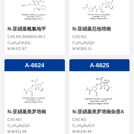
螺旋霉素杂质
头孢曲松钠杂质
克拉维酸钾杂质
头孢他美酯杂质
卡络磺钠杂质
青霉素杂质
替加环素杂质
N-亚硝基氨氯地平
N-亚硝基厄他培南
头孢羟氨苄杂质
土霉素杂质
CAS NO.3048033-49-1
CAS NO.
C
H
CIn
O
C
H
N
O
S
头孢西丁杂质
20
24
3
6
22
24
4
8
林可霉素杂质
M.W.437.87
M.W.504.13
头孢克洛杂质
头孢卡品酯杂质
A-6624
A-6625
头孢唑肟杂质
N-亚硝基美罗培南
N-亚硝基美罗培南杂质A
CAS NO.
CAS NO.
C
H
N
O
S
C
H
N
O
S
17
24
4
6
17
26
4
7
M.W.412.46
M.W.430.48