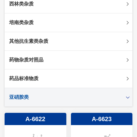
西林类杂质
头孢克肟杂质
头孢哌酮杂质
阿莫西林杂质
培南类杂质
头孢泊肟酯杂质
哌拉西林杂质
头孢地尼杂质
氟氯西林杂质
美罗培南杂质
其他抗生素类杂质
头孢唑林杂质
苯唑西林杂质
法罗培南杂质
头孢硫脒杂质
氨苄西林杂质
比阿培南杂质
氨曲南杂质
药物杂质对照品
头孢他啶杂质
替卡西林杂质
多立培南杂质
夫西地酸杂质
头孢氨苄杂质
氯唑西林杂质
替比培南杂质
多西环素杂质
维生素杂质
药品标准物质
头孢米诺杂质
阿洛西林杂质
厄他培南杂质
利福平杂质
法莫替丁杂质
头孢丙烯杂质
双氯西林杂质
亚胺培南杂质
莫匹罗星杂质
达卡他韦杂质
标准品
亚硝胺类
头孢吡肟杂质
美洛西林杂质
多尼培南杂质
苄丝肼杂质
杂质对照品
头孢拉定杂质
匹美西林杂质
西司他丁杂质
莫西沙星杂质
亚硝胺
A-6622
A-6623
头孢地嗪钠杂质
克拉霉素杂质
头孢呋辛杂质
罗红霉素杂质
头孢噻肟杂质