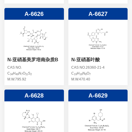
A-6626
A-6627
N-亚硝基美罗培南杂质B
N-亚硝基叶酸
CAS NO.
CAS NO.26360-21-4
C
H
N
O
S
C
H
N
O
34
49
7
11
2
19
18
8
7
M.W.795.92
M.W.470.40
A-6628
A-6629