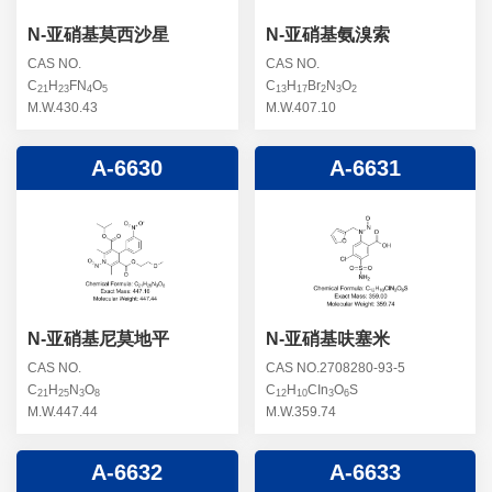
N-亚硝基莫西沙星
N-亚硝基氨溴索
CAS NO.
CAS NO.
C
H
FN
O
C
H
Br
N
O
21
23
4
5
13
17
2
3
2
M.W.430.43
M.W.407.10
A-6630
A-6631
N-亚硝基尼莫地平
N-亚硝基呋塞米
CAS NO.
CAS NO.2708280-93-5
C
H
N
O
C
H
CIn
O
S
21
25
3
8
12
10
3
6
M.W.447.44
M.W.359.74
A-6632
A-6633