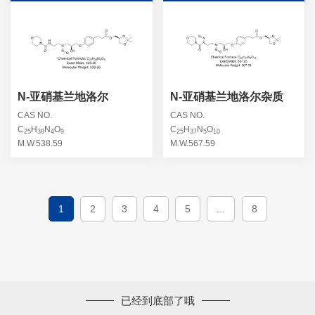
N-亚硝基兰地洛尔
N-亚硝基兰地洛尔杂质
CAS NO.
CAS NO.
C
H
N
O
C
H
N
O
25
38
4
9
25
37
5
10
M.W.538.59
M.W.567.59
1
2
3
4
5
...
8
已经到底部了哦