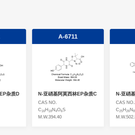
2
A-6711
EP杂质D
N-亚硝基阿莫西林EP杂质C
N-亚硝
CAS NO.
CAS NO.2
C
H
N
O
S
C
H
N
16
18
4
6
25
26
8
M.W.394.40
M.W.502.