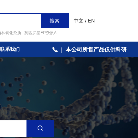
搜索
中文
/
EN
西林氧化杂质
莫匹罗星EP杂质A
联系我们
|
本公司所售产品仅供科研