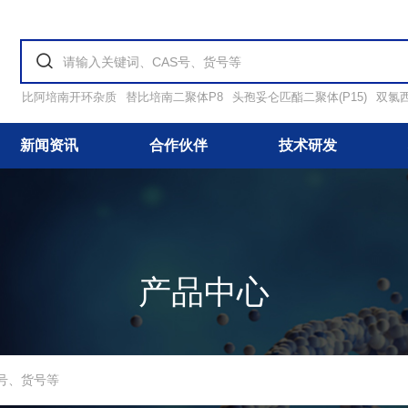
比阿培南开环杂质
替比培南二聚体P8
头孢妥仑匹酯二聚体(P15)
双氯
新闻资讯
合作伙伴
技术研发
产品中心