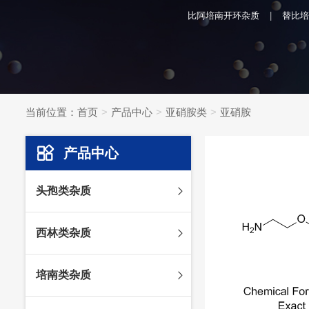
比阿培南开环杂质
替比培
当前位置：
首页
产品中心
亚硝胺类
亚硝胺
产品中心
头孢类杂质
头孢妥仑杂质
西林类杂质
头孢克肟杂质
头孢哌酮杂质
阿莫西林杂质
培南类杂质
头孢泊肟酯杂质
哌拉西林杂质
头孢地尼杂质
氟氯西林杂质
美罗培南杂质