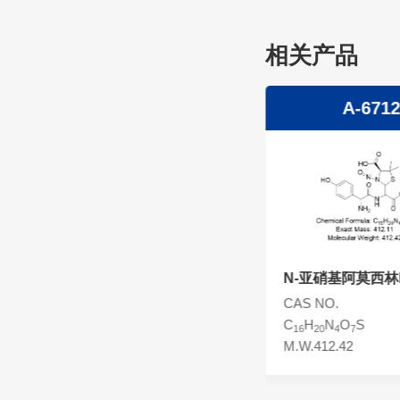
头孢西丁杂质
林可霉素杂质
相关产品
头孢克洛杂质
头孢卡品酯杂质
头孢唑肟杂质
A-6713
A-671
N-亚硝基阿莫西林EP杂质F
N-亚硝基阿莫西林
CAS NO.
CAS NO.
C
H
N
O
S
C
H
N
O
S
15
20
4
5
16
20
4
7
M.W.368.41
M.W.412.42