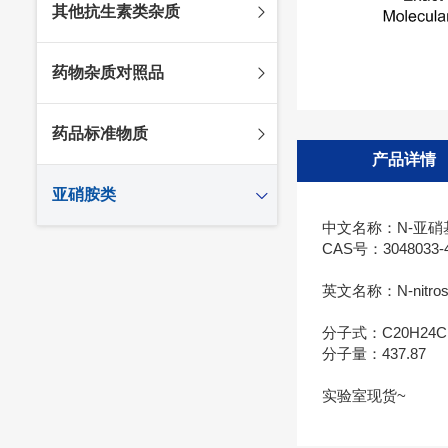
其他抗生素类杂质
头孢唑林杂质
苯唑西林杂质
法罗培南杂质
头孢硫脒杂质
氨苄西林杂质
比阿培南杂质
氨曲南杂质
药物杂质对照品
头孢他啶杂质
替卡西林杂质
多立培南杂质
夫西地酸杂质
头孢氨苄杂质
氯唑西林杂质
替比培南杂质
多西环素杂质
维生素杂质
药品标准物质
头孢米诺杂质
阿洛西林杂质
厄他培南杂质
利福平杂质
法莫替丁杂质
产品详情
头孢丙烯杂质
双氯西林杂质
亚胺培南杂质
莫匹罗星杂质
达卡他韦杂质
标准品
亚硝胺类
头孢吡肟杂质
美洛西林杂质
多尼培南杂质
苄丝肼杂质
杂质对照品
中文名称：N-亚硝
头孢拉定杂质
匹美西林杂质
西司他丁杂质
莫西沙星杂质
亚硝胺
CAS号：3048033-4
头孢地嗪钠杂质
克拉霉素杂质
英文名称：N-nitroso-
头孢呋辛杂质
罗红霉素杂质
头孢噻肟杂质
螺旋霉素杂质
分子式：C20H24CI
分子量：437.87
头孢曲松钠杂质
克拉维酸钾杂质
头孢他美酯杂质
卡络磺钠杂质
实验室现货~
青霉素杂质
替加环素杂质
头孢羟氨苄杂质
土霉素杂质