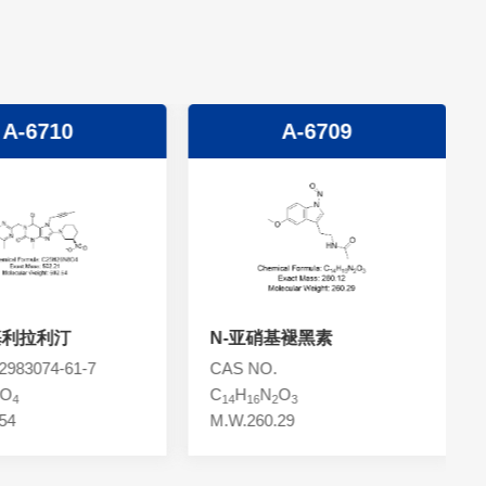
A-6710
A-6709
基利拉利汀
N-亚硝基褪黑素
983074-61-7
CAS NO.
O
C
H
N
O
4
14
16
2
3
54
M.W.260.29