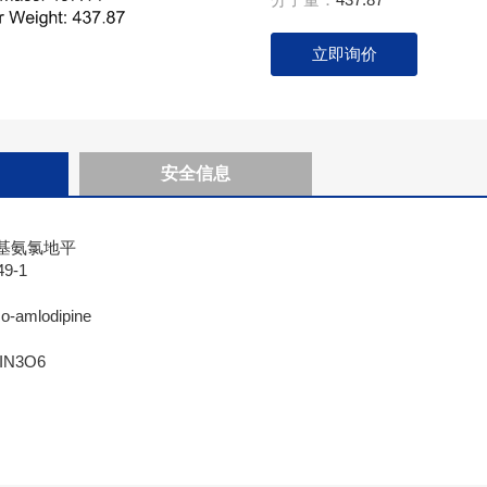
立即询价
安全信息
基氨氯地平
9-1
amlodipine
N3O6