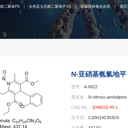
南二聚体P8
头孢妥仑匹酯二聚体(P15)
双氯西林氧化杂质
莫匹
N-亚硝基氨氯地平
货号：
A-6622
英文名：
N-nitroso-amlodipine
CAS No.：
3048033-49-1
分子式：
C20H24CIN3O6
分子量：
437.87