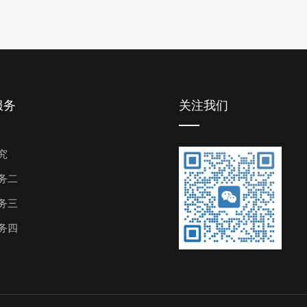
服务
关注我们
究
务二
务三
务四