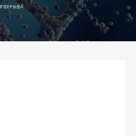
罗星EP杂质A