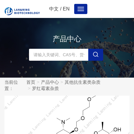
中文
/
EN
Toggle
navigation
产品中心
当前位
首页
产品中心
其他抗生素类杂质
置：
罗红霉素杂质