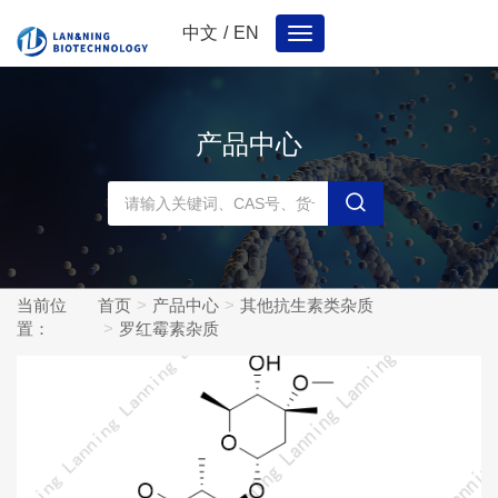
中文
/
EN
Toggle
navigation
产品中心
当前位
首页
产品中心
其他抗生素类杂质
置：
罗红霉素杂质